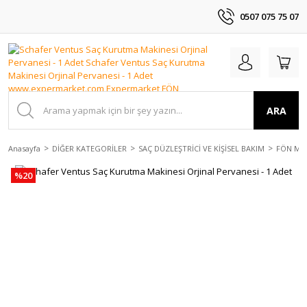
0507 075 75 07
ARA
Anasayfa
DİĞER KATEGORİLER
SAÇ DÜZLEŞTRİCİ VE KİŞİSEL BAKIM
FÖN MAK
%20