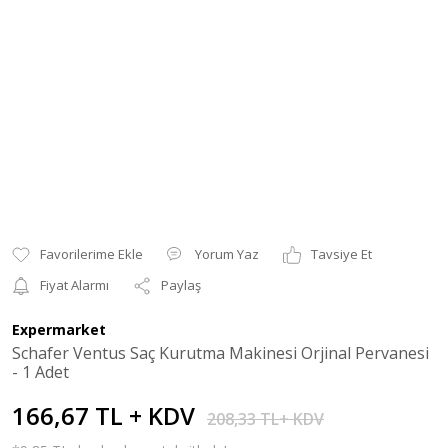
Yorum Yaz
Tavsiye Et
Fiyat Alarmı
Paylaş
Expermarket
Schafer Ventus Saç Kurutma Makinesi Orjinal Pervanesi
- 1 Adet
166,67 TL + KDV
208,33 TL+ KDV