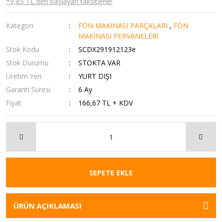
*9,85 TL den başlayan taksitlerle!
Kategori
FÖN MAKİNASI PARÇALARI
,
FÖN
MAKİNASI PERVANELERİ
Stok Kodu
SCDX291912123e
Stok Durumu
STOKTA VAR
Üretim Yeri
YURT DIŞI
Garanti Süresi
6 Ay
Fiyat
166,67 TL + KDV
SEPETE EKLE
ÜRÜN AÇIKLAMASI