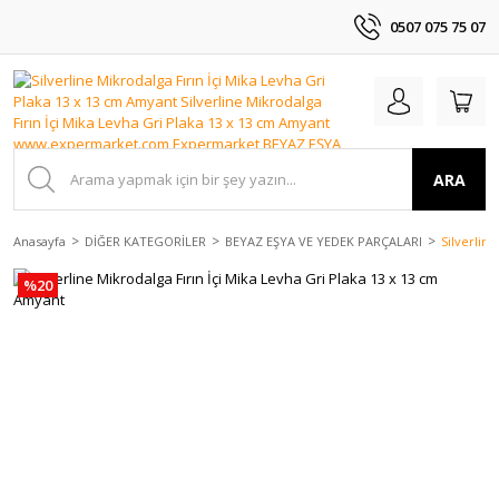
0507 075 75 07
ARA
Anasayfa
DİĞER KATEGORİLER
BEYAZ EŞYA VE YEDEK PARÇALARI
Silverlin
%20