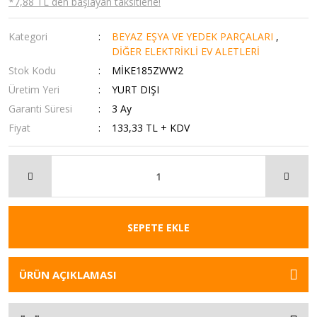
*7,88 TL den başlayan taksitlerle!
Kategori
BEYAZ EŞYA VE YEDEK PARÇALARI
,
DİĞER ELEKTRİKLİ EV ALETLERİ
Stok Kodu
MİKE185ZWW2
Üretim Yeri
YURT DIŞI
Garanti Süresi
3 Ay
Fiyat
133,33 TL + KDV
SEPETE EKLE
ÜRÜN AÇIKLAMASI