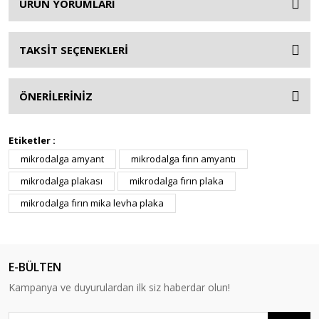
ÜRÜN YORUMLARI
TAKSİT SEÇENEKLERİ
ÖNERİLERİNİZ
Etiketler :
mikrodalga amyant
mikrodalga fırın amyantı
mikrodalga plakası
mikrodalga fırın plaka
mikrodalga fırın mika levha plaka
E-BÜLTEN
Kampanya ve duyurulardan ilk siz haberdar olun!