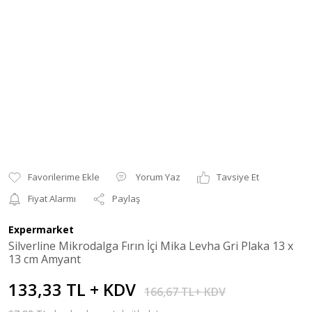
Yorum Yaz
Tavsiye Et
Fiyat Alarmı
Paylaş
Expermarket
Silverline Mikrodalga Fırın İçi Mika Levha Gri Plaka 13 x
13 cm Amyant
133,33 TL + KDV
166,67 TL+ KDV