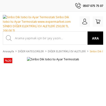
0507 075 75 07
ARA
Anasayfa
DİĞER KATEGORİLER
DİĞER ELEKTRİKLİ EV ALETLERİ
Sinbo Dik Isı
%20