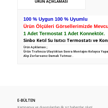
ÜRÜN AÇIKLAMASI
100 % Uygun 100 % Uyumlu
Ürün Ölçüleri Görsellerimizde Mevcut
1 Adet Termostat 1 Adet Konnektör.
Sinbo Ketıl Su Isıtıcı Termostatı ve Ko
Ürün Açıklaması ;
Ürün Trafınıza Ulaştıktan Sonra Montajını Kolayca Yapa
Alıp Zorlarsanız Damak Tutmaz .
Bu ürünün fiyat bilgisi, resim, ürün açıklamalarında ve diğ
Görüş ve önerileriniz için teşekkür ederiz.
Ürün resmi kalitesiz, bozuk veya görüntülenemiyor.
Ürün açıklamasında eksik bilgiler bulunuyor.
E-BÜLTEN
Ürün bilgilerinde hatalar bulunuyor.
Kampanya ve duyurulardan ilk siz haberdar olun!