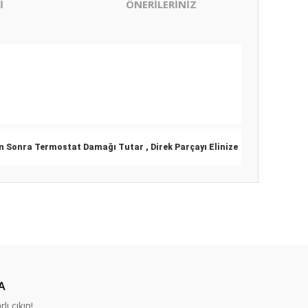
İ
ÖNERİLERİNİZ
en Sonra Termostat Damağı Tutar , Direk Parçayı Elinize
ıza iletebilirsiniz.
A
lı çıkın!