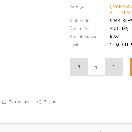
Kategori
ÇAY MAKİN
ALT TERMO
Stok Kodu
SRAXT8RF
Üretim Yeri
YURT DIŞI
Garanti Süresi
6 Ay
Fiyat
160,00 TL 
Fiyat Alarmı
Paylaş