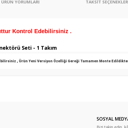
ÜRÜN YORUMLARI
TAKSİT SEÇENEKLER
tur Kontrol Edebilirsiniz .
nnektörü Seti - 1 Takım
bilirsiniz , Ürün Yeni Versiyon Özelliği Gereği Tamamen Monte Edildikt
er konularda yetersiz gördüğünüz noktaları öneri formunu kullanarak tarafım
Bu ürüne ilk yorumu siz yapın!
Yorum Yaz
SOSYAL MEDY
Bizi takip edin, kâr