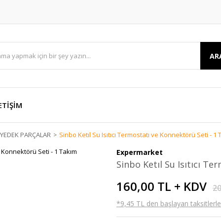
AR
ETİŞİM
E YEDEK PARÇALAR
Sinbo Ketıl Su Isıtıcı Termostatı ve Konnektörü Seti - 1
Expermarket
Sinbo Ketıl Su Isıtıcı T
160,00 TL + KDV
20
*9,45 TL den başlayan taksitlerle