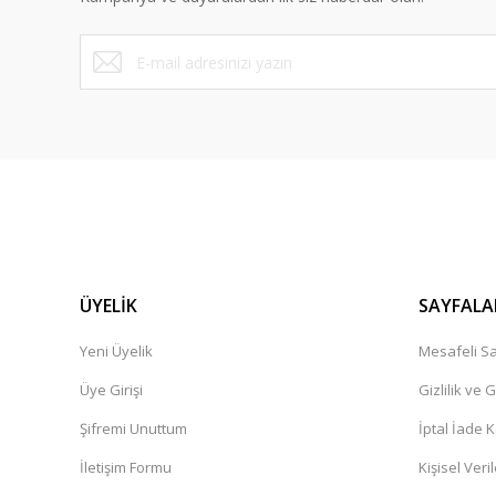
Ürün fiyatı diğer sitelerden daha pahalı.
Bu ürüne benzer farklı alternatifler olmalı.
ÜYELİK
SAYFALA
Yeni Üyelik
Mesafeli Sa
Üye Girişi
Gizlilik ve 
Şifremi Unuttum
İptal İade K
İletişim Formu
Kişisel Veril