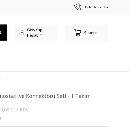
0507 075 75 07
Giriş Yap
A
Sepetim
Hesabım
 Takım
ermostatı ve Konnektörü Seti - 1 Takım
0,00 TL+ KDV
!