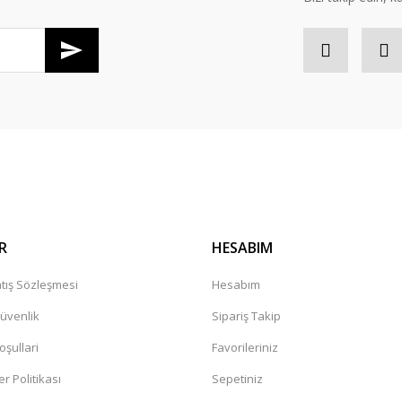
Gönder
R
HESABIM
tış Sözleşmesi
Hesabım
Güvenlik
Sipariş Takip
oşullari
Favorileriniz
er Politikası
Sepetiniz