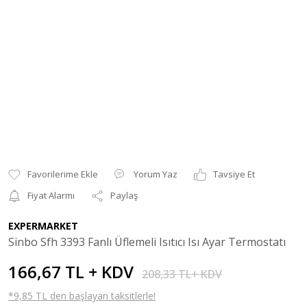
Yorum Yaz
Tavsiye Et
Fiyat Alarmı
Paylaş
EXPERMARKET
Sinbo Sfh 3393 Fanlı Üflemeli Isıtıcı Isı Ayar Termostatı
166,67 TL + KDV
208,33 TL+ KDV
*9,85 TL den başlayan taksitlerle!