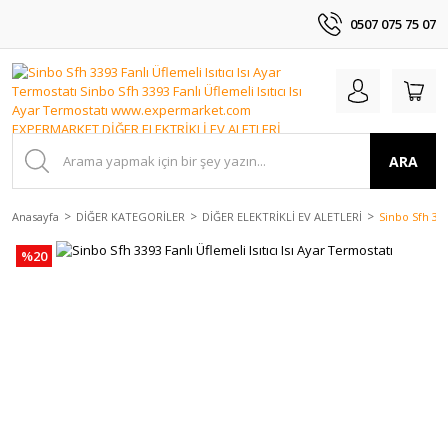
0507 075 75 07
ARA
Anasayfa
DİĞER KATEGORİLER
DİĞER ELEKTRİKLİ EV ALETLERİ
Sinbo Sfh 339
%20