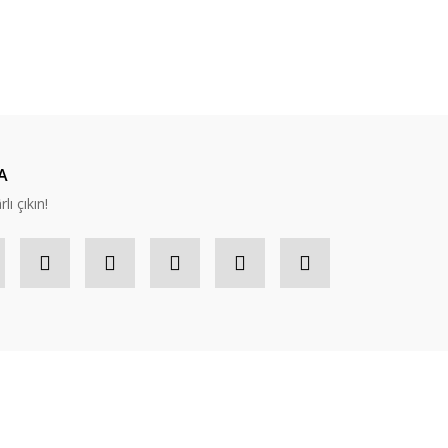
ıza iletebilirsiniz.
A
lı çıkın!