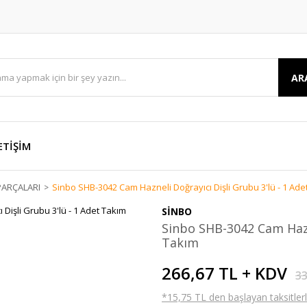
AR
ETİŞİM
ARÇALARI
Sinbo SHB-3042 Cam Hazneli Doğrayıcı Dişli Grubu 3'lü - 1 Ade
SİNBO
Sinbo SHB-3042 Cam Hazne
Takım
266,67 TL + KDV
33
*15,75 TL den başlayan taksitlerl