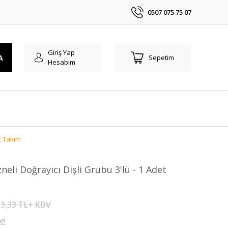
0507 075 75 07
Giriş Yap
A
Sepetim
Hesabım
t Takım
li Doğrayıcı Dişli Grubu 3'lü - 1 Adet
3,33 TL+ KDV
e!