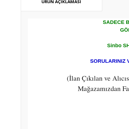
ÜRÜN AÇIKLAMASI
SADECE B
GÖ
Sinbo SH
SORULARINIZ 
(İlan Çıkılan ve Alıc
Mağazamızdan Fark