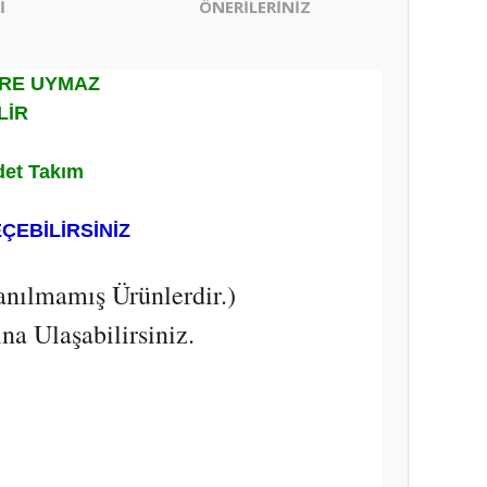
İ
ÖNERİLERİNİZ
ERE UYMAZ
LİR
det Takım
EÇEBİLİRSİNİZ
anılmamış Ürünlerdir.)
a Ulaşabilirsiniz.