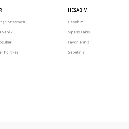
R
HESABIM
tış Sözleşmesi
Hesabım
Güvenlik
Sipariş Takip
oşullari
Favorileriniz
er Politikası
Sepetiniz