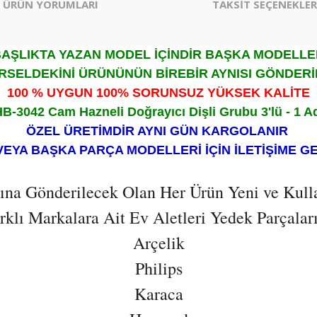
ÜRÜN YORUMLARI
TAKSİT SEÇENEKLER
AŞLIKTA YAZAN MODEL İÇİNDİR BAŞKA MODELL
RSELDEKİNİ ÜRÜNÜNÜN BİREBİR AYNISI GÖNDERİ
100 % UYGUN 100% SORUNSUZ YÜKSEK KALİTE
B-3042 Cam Hazneli Doğrayıcı Dişli Grubu 3'lü - 1 A
ÖZEL ÜRETİMDİR AYNI GÜN KARGOLANIR
VEYA BAŞKA PARÇA MODELLERİ İÇİN İLETİŞİME G
ısına Gönderilecek Olan Her Ürün Yeni ve Kull
lı Markalara Ait Ev Aletleri Yedek Parçaların
Arçelik
Philips
Karaca