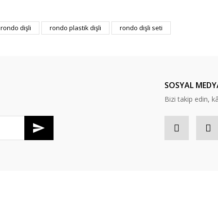
er konularda yetersiz gördüğünüz noktaları öneri formunu kullanarak tarafım
rondo dişli
rondo plastik dişli
rondo dişli seti
Bu ürüne ilk yorumu siz yapın!
Yorum Yaz
SOSYAL MEDY
Bizi takip edin, kâr
Gönder