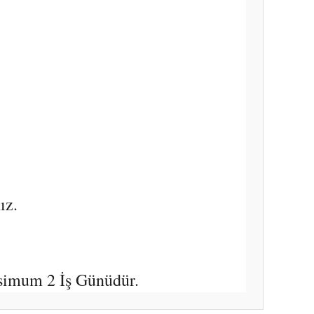
ız.
simum 2 İş Günüdür.