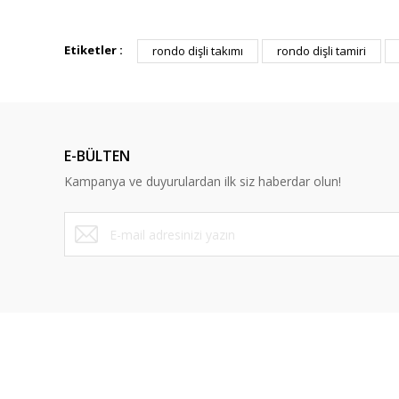
Bu ürünün fiyat bilgisi, resim, ürün açıklamalarında ve diğ
Görüş ve önerileriniz için teşekkür ederiz.
Etiketler :
rondo dişli takımı
rondo dişli tamiri
Ürün resmi kalitesiz, bozuk veya görüntülenemiyor.
Ürün açıklamasında eksik bilgiler bulunuyor.
Ürün bilgilerinde hatalar bulunuyor.
E-BÜLTEN
Ürün fiyatı diğer sitelerden daha pahalı.
Kampanya ve duyurulardan ilk siz haberdar olun!
Bu ürüne benzer farklı alternatifler olmalı.