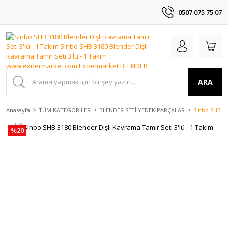
0507 075 75 07
ARA
Anasayfa
TÜM KATEGORİLER
BLENDER SETİ YEDEK PARÇALAR
Sinbo SHB 31
%20