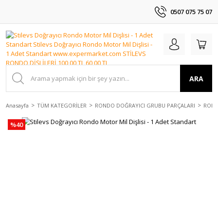
0507 075 75 07
ARA
Anasayfa
TÜM KATEGORİLER
RONDO DOĞRAYICI GRUBU PARÇALARI
ROND
%40