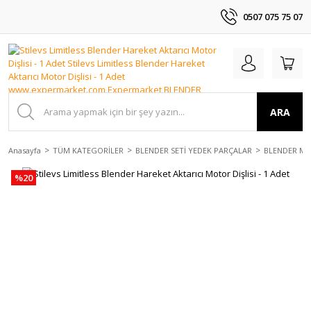
0507 075 75 07
ARA
Anasayfa
TÜM KATEGORİLER
BLENDER SETİ YEDEK PARÇALAR
BLENDER MO
%20