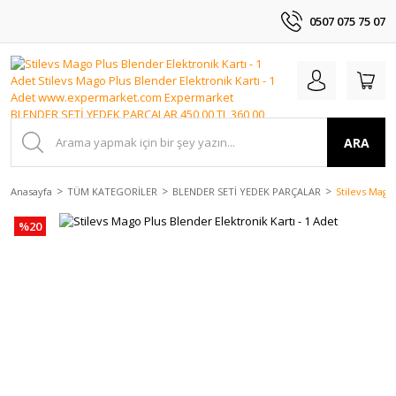
0507 075 75 07
ARA
Anasayfa
TÜM KATEGORİLER
BLENDER SETİ YEDEK PARÇALAR
Stilevs Mago 
%20