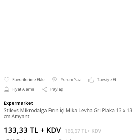
Yorum Yaz
Tavsiye Et
Fiyat Alarmı
Paylaş
Expermarket
Stilevs Mikrodalga Fırın İçi Mika Levha Gri Plaka 13 x 13
cm Amyant
133,33 TL + KDV
166,67 TL+ KDV