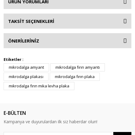
ÜRÜN YORUMLARI
TAKSİT SEÇENEKLERİ
ÖNERİLERİNİZ
Etiketler :
mikrodalga amyant
mikrodalga fırın amyantı
mikrodalga plakası
mikrodalga fırın plaka
mikrodalga fırın mika levha plaka
E-BÜLTEN
Kampanya ve duyurulardan ilk siz haberdar olun!