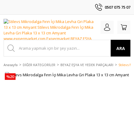
0507 075 75 07
ARA
Anasayfa
DİĞER KATEGORİLER
BEYAZ EŞYA VE YEDEK PARÇALARI
Stilevs M
%20