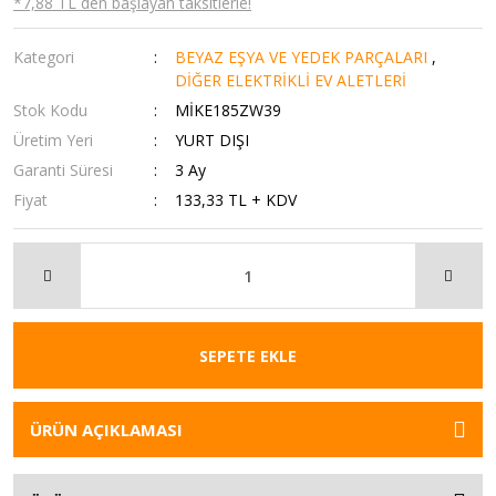
*7,88 TL den başlayan taksitlerle!
Kategori
BEYAZ EŞYA VE YEDEK PARÇALARI
,
DİĞER ELEKTRİKLİ EV ALETLERİ
Stok Kodu
MİKE185ZW39
Üretim Yeri
YURT DIŞI
Garanti Süresi
3 Ay
Fiyat
133,33 TL + KDV
SEPETE EKLE
ÜRÜN AÇIKLAMASI