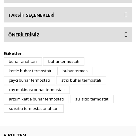
TAKSİT SEÇENEKLERİ
ÖNERİLERİNİZ
Etiketler :
buhar anahtarı
buhar termostatı
kettle buhar termostatı
buhar termos
çaycı buhar termostatı
strix buhar termostatı
çay makinası buhar termostatı
arzum kettle buhar termostatı
su ısıtıcı termostat
su ısıtıcı termostat anahtarı
E-BÜLTEN