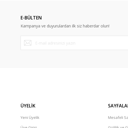
Ürün açıklamasında eksik bilgiler bulunuyor.
Ürün bilgilerinde hatalar bulunuyor.
E-BÜLTEN
Ürün fiyatı diğer sitelerden daha pahalı.
Kampanya ve duyurulardan ilk siz haberdar olun!
Bu ürüne benzer farklı alternatifler olmalı.
ÜYELİK
SAYFALA
Yeni Üyelik
Mesafeli Sa
Üye Girişi
Gizlilik ve 