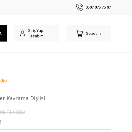
0507 075 75 07
Giriş Yap
A
Sepetim
Hesabım
lisi
er Kavrama Dişlisi
,00 TL+ KDV
!