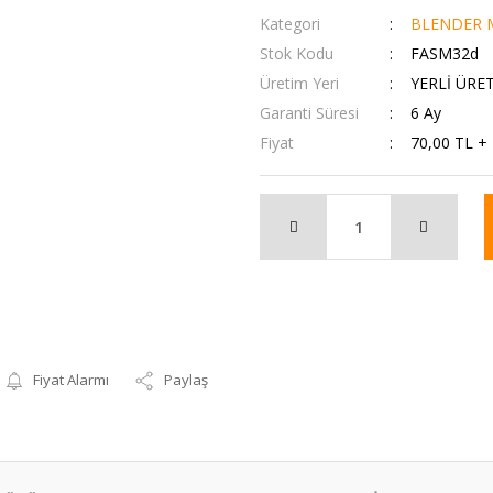
Kategori
BLENDER M
Stok Kodu
FASM32d
Üretim Yeri
YERLİ ÜRE
Garanti Süresi
6 Ay
Fiyat
70,00 TL +
Fiyat Alarmı
Paylaş