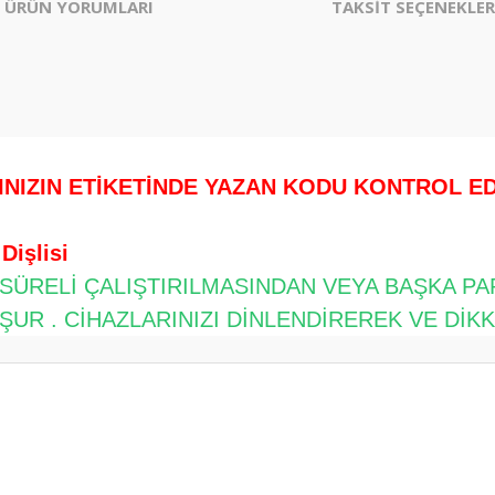
ÜRÜN YORUMLARI
TAKSİT SEÇENEKLER
.
INIZIN ETİKETİNDE YAZAN KODU KONTROL EDİ
Dişlisi
 SÜRELİ ÇALIŞTIRILMASINDAN VEYA BAŞKA P
UR . CİHAZLARINIZI DİNLENDİREREK VE DİK
er konularda yetersiz gördüğünüz noktaları öneri formunu kullanarak tarafım
Bu ürüne ilk yorumu siz yapın!