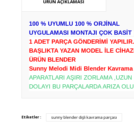
ÜRÜN AÇIKLAMASI
100 % UYUMLU 100 % ORJİNAL
UYGULAMASI MONTAJI ÇOK BASİT
1 ADET PARÇA GÖNDERİMİ YAPILIR
BAŞLIKTA YAZAN MODEL İLE CİHAZ
ÜRÜN BLENDER
Sunny Melodi Midi Blender Kavrama 
APARATLARI AŞIRI ZORLAMA ,UZUN
DOLAYI BU PARÇALARDA ARIZA OLUŞ
Bu ürünün fiyat bilgisi, resim, ürün açıklamalarında ve diğ
Görüş ve önerileriniz için teşekkür ederiz.
Etiketler :
sunny blender dişli kavrama parçası
Ürün resmi kalitesiz, bozuk veya görüntülenemiyor.