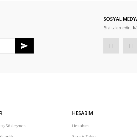
Yorum Yaz
SOSYAL MEDY
Bizi takip edin, kâr
Gönder
R
HESABIM
tış Sözleşmesi
Hesabım
Güvenlik
Sipariş Takip