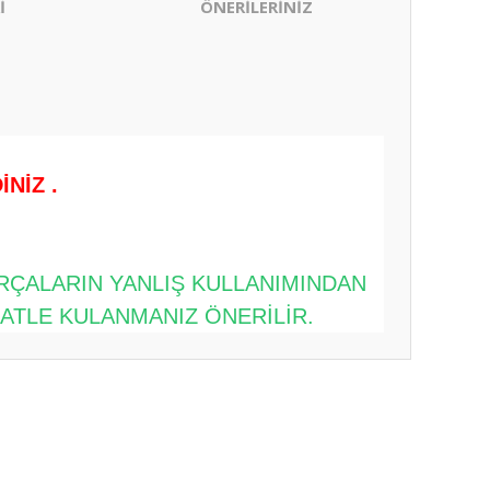
İ
ÖNERİLERİNİZ
NİZ .
ARÇALARIN YANLIŞ KULLANIMINDAN
KATLE KULANMANIZ ÖNERİLİR.
ıza iletebilirsiniz.