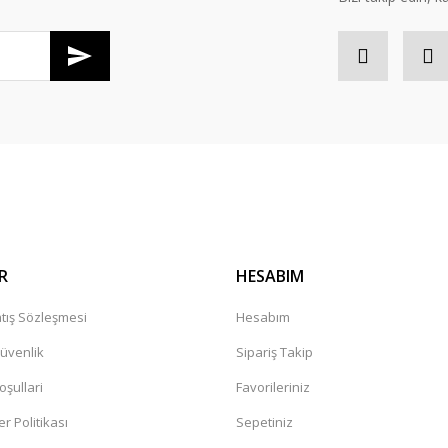
Gönder
R
HESABIM
tış Sözleşmesi
Hesabım
Güvenlik
Sipariş Takip
oşullari
Favorileriniz
er Politikası
Sepetiniz