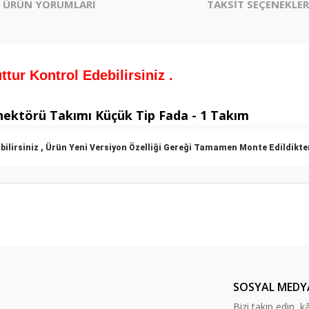
ÜRÜN YORUMLARI
TAKSİT SEÇENEKLER
tur Kontrol Edebilirsiniz .
ektörü Takımı Küçük Tip Fada - 1 Takım
bilirsiniz , Ürün Yeni Versiyon Özelliği Gereği Tamamen Monte Edildikt
er konularda yetersiz gördüğünüz noktaları öneri formunu kullanarak tarafım
Bu ürüne ilk yorumu siz yapın!
Yorum Yaz
SOSYAL MEDY
Bizi takip edin, kâr