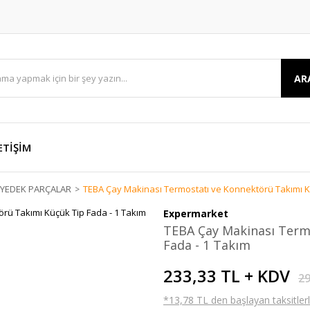
AR
ETİŞİM
E YEDEK PARÇALAR
TEBA Çay Makinası Termostatı ve Konnektörü Takımı K
Expermarket
TEBA Çay Makinası Term
Fada - 1 Takım
233,33 TL + KDV
29
*13,78 TL den başlayan taksitlerl