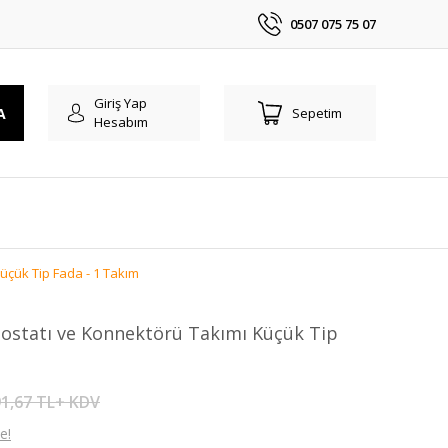
0507 075 75 07
Giriş Yap
A
Sepetim
Hesabım
üçük Tip Fada - 1 Takım
ostatı ve Konnektörü Takımı Küçük Tip
1,67 TL+ KDV
e!