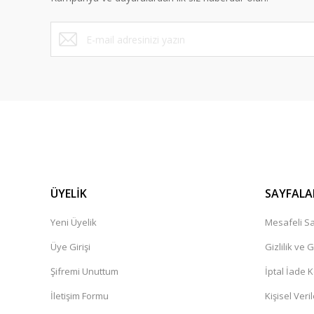
Ürün fiyatı diğer sitelerden daha pahalı.
Bu ürüne benzer farklı alternatifler olmalı.
ÜYELİK
SAYFALA
Yeni Üyelik
Mesafeli Sa
Üye Girişi
Gizlilik ve 
Şifremi Unuttum
İptal İade K
İletişim Formu
Kişisel Veril