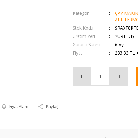
Kategori
ÇAY MAKİN
ALT TERMO
Stok Kodu
SRAXT8RF
Üretim Yeri
YURT DIŞI
Garanti Süresi
6 Ay
Fiyat
233,33 TL 
Fiyat Alarmı
Paylaş