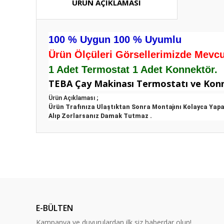
ÜRÜN AÇIKLAMASI
100 % Uygun 100 % Uyumlu
Ürün Ölçüleri Görsellerimizde Mevcut
1 Adet Termostat 1 Adet Konnektör.
TEBA Çay Makinası Termostatı ve Konn
Ürün Açıklaması ;
Ürün Trafınıza Ulaştıktan Sonra Montajını Kolayca Yapa
Alıp Zorlarsanız Damak Tutmaz .
Bu ürünün fiyat bilgisi, resim, ürün açıklamalarında ve diğ
Görüş ve önerileriniz için teşekkür ederiz.
Ürün resmi kalitesiz, bozuk veya görüntülenemiyor.
Ürün açıklamasında eksik bilgiler bulunuyor.
E-BÜLTEN
Ürün bilgilerinde hatalar bulunuyor.
Kampanya ve duyurulardan ilk siz haberdar olun!