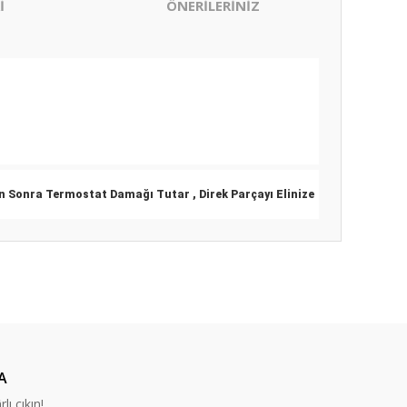
İ
ÖNERİLERİNİZ
en Sonra Termostat Damağı Tutar , Direk Parçayı Elinize
ıza iletebilirsiniz.
A
lı çıkın!