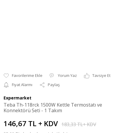
Yorum Yaz
Tavsiye Et
Fiyat Alarmı
Paylaş
Expermarket
Teba Th-118rck 1500W Kettle Termostatı ve
Konnektörü Seti - 1 Takım
146,67 TL + KDV
183,33 TL+ KDV