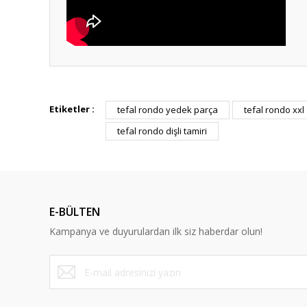
Bu ürünün fiyat bilgisi, resim, ürün açıklamalarında ve diğ
Görüş ve önerileriniz için teşekkür ederiz.
Etiketler :
tefal rondo yedek parça
tefal rondo xxl
tefal rondo dişli tamiri
Ürün resmi kalitesiz, bozuk veya görüntülenemiyor.
Ürün açıklamasında eksik bilgiler bulunuyor.
Ürün bilgilerinde hatalar bulunuyor.
Ürün fiyatı diğer sitelerden daha pahalı.
E-BÜLTEN
Bu ürüne benzer farklı alternatifler olmalı.
Kampanya ve duyurulardan ilk siz haberdar olun!