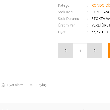
Kategori
RONDO DİŞ
Stok Kodu
EXROFB24
Stok Durumu
STOKTA V
Üretim Yeri
YERLİ ÜRE
Fiyat
66,67 TL +
Fiyat Alarmı
Paylaş