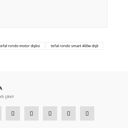
ıza iletebilirsiniz.
tefal rondo motor dişlisi
tefal rondo smart 400w dişli
A
lı çıkın!