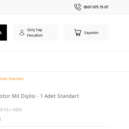
0507 075 75 07
Giriş Yap
A
Sepetim
Hesabım
1 Adet Standart
tor Mil Dişlisi - 1 Adet Standart
33 TL+ KDV
!