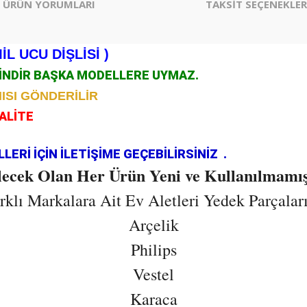
ÜRÜN YORUMLARI
TAKSİT SEÇENEKLER
L UCU DİŞLİSİ )
ÇİNDİR BAŞKA MODELLERE UYMAZ.
ISI GÖNDERİLİR
KALİTE
.
ERİ İÇİN İLETİŞİME GEÇEBİLİRSİNİZ .
ilecek Olan Her Ürün Yeni ve Kullanılmamış
lı Markalara Ait Ev Aletleri Yedek Parçaların
Arçelik
Philips
Vestel
Karaca