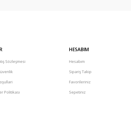
R
HESABIM
tış Sözleşmesi
Hesabım
Güvenlik
Sipariş Takip
oşullari
Favorileriniz
er Politikası
Sepetiniz