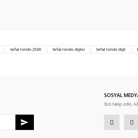
er konularda yetersiz gördüğünüz noktaları öneri formunu kullanarak tarafım
tefal rondo 2500
tefal rondo dişlisi
tefal rondo dişli
Bu ürüne ilk yorumu siz yapın!
Yorum Yaz
SOSYAL MEDY
Bizi takip edin, kâr
Gönder