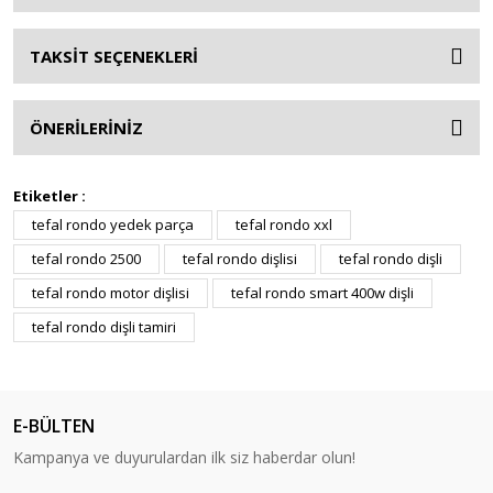
TAKSİT SEÇENEKLERİ
ÖNERİLERİNİZ
Etiketler :
tefal rondo yedek parça
tefal rondo xxl
tefal rondo 2500
tefal rondo dişlisi
tefal rondo dişli
tefal rondo motor dişlisi
tefal rondo smart 400w dişli
tefal rondo dişli tamiri
E-BÜLTEN
Kampanya ve duyurulardan ilk siz haberdar olun!