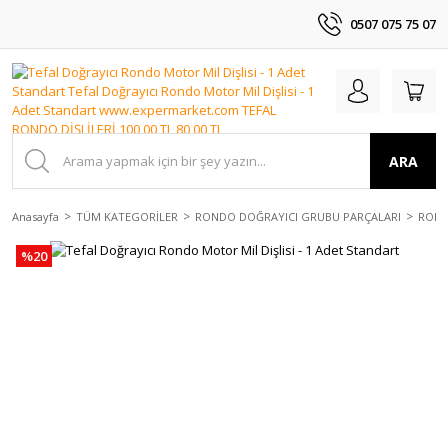
0507 075 75 07
ARA
Anasayfa
TÜM KATEGORİLER
RONDO DOĞRAYICI GRUBU PARÇALARI
ROND
%20