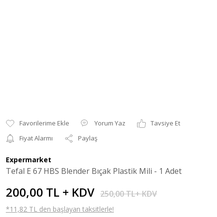
Yorum Yaz
Tavsiye Et
Fiyat Alarmı
Paylaş
Expermarket
Tefal E 67 HBS Blender Bıçak Plastik Mili - 1 Adet
200,00 TL + KDV
250,00 TL+ KDV
*11,82 TL den başlayan taksitlerle!