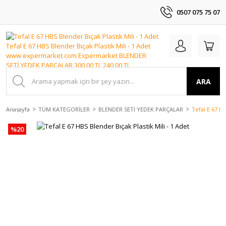
0507 075 75 07
ARA
Anasayfa
TÜM KATEGORİLER
BLENDER SETİ YEDEK PARÇALAR
Tefal E 67 HB
%20