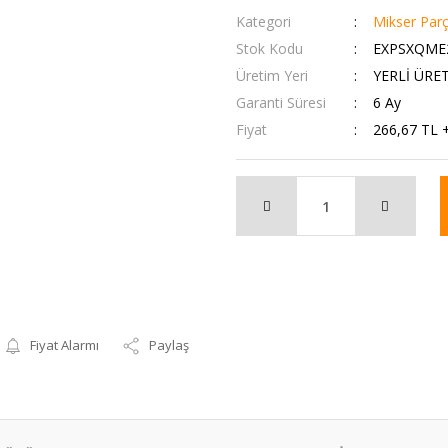
Kategori
Mikser Parç
Stok Kodu
EXPSXQME
Üretim Yeri
YERLİ ÜRE
Garanti Süresi
6 Ay
Fiyat
266,67 TL 
Fiyat Alarmı
Paylaş