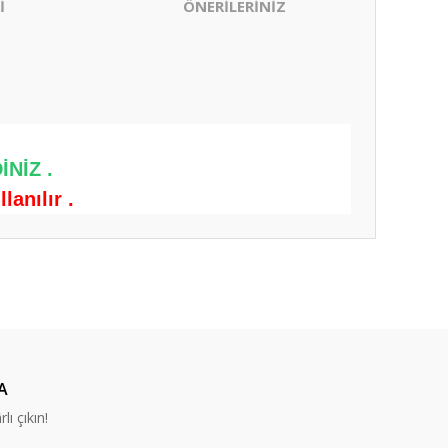
İ
ÖNERİLERİNİZ
NİZ .
anılır .
ıza iletebilirsiniz.
A
lı çıkın!