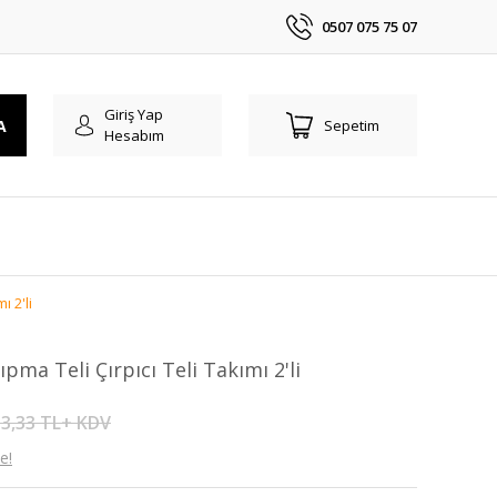
0507 075 75 07
Giriş Yap
A
Sepetim
Hesabım
ı 2'li
pma Teli Çırpıcı Teli Takımı 2'li
3,33 TL+ KDV
e!