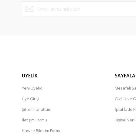
Bu ürüne benzer farklı alternatifler olmalı.
ÜYELİK
SAYFALA
Yeni Üyelik
Mesafeli Sa
Üye Girişi
Gizlilik ve 
Şifremi Unuttum
İptal İade K
İletişim Formu
Kişisel Veril
Havale Bildirim Formu