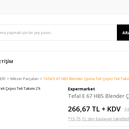
AR
ETİŞİM
ERİ
Mikser Parçaları
Tefal E 67 HBS Blender Çıpma Teli Çırpıcı Teli Takım
Expermarket
Tefal E 67 HBS Blender Çı
266,67 TL + KDV
33
*15,75 TL den başlayan taksitlerl