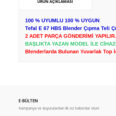
ÜRÜN AÇIKLAMASI
100 % UYUMLU 100 % UYGUN
Tefal E 67 HBS Blender Çıpma Teli Çır
2 ADET PARÇA GÖNDERİMİ YAPILIR
BAŞLIKTA YAZAN MODEL İLE CİHAZ
Blenderlarda Bulunan Yuvarlak Top İçi
Bu ürünün fiyat bilgisi, resim, ürün açıklamalarında ve diğ
Görüş ve önerileriniz için teşekkür ederiz.
Ürün resmi kalitesiz, bozuk veya görüntülenemiyor.
Ürün açıklamasında eksik bilgiler bulunuyor.
E-BÜLTEN
Ürün bilgilerinde hatalar bulunuyor.
Kampanya ve duyurulardan ilk siz haberdar olun!
Ürün fiyatı diğer sitelerden daha pahalı.