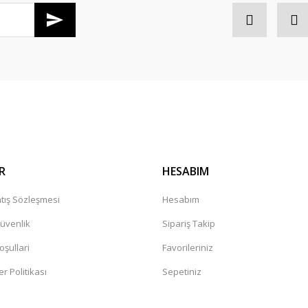
Gönder
R
HESABIM
tış Sözleşmesi
Hesabım
Güvenlik
Sipariş Takip
oşullari
Favorileriniz
er Politikası
Sepetiniz