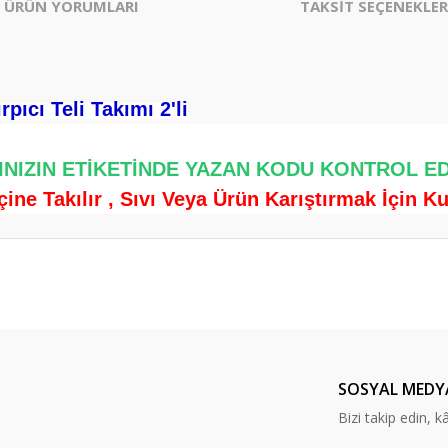
ÜRÜN YORUMLARI
TAKSİT SEÇENEKLER
pıcı Teli Takımı 2'li
.
INIZIN ETİKETİNDE YAZAN KODU KONTROL EDİ
ne Takılır , Sıvı Veya Ürün Karıştırmak İçin Kull
er konularda yetersiz gördüğünüz noktaları öneri formunu kullanarak tarafım
Bu ürüne ilk yorumu siz yapın!
Yorum Yaz
SOSYAL MEDY
Bizi takip edin, kâr