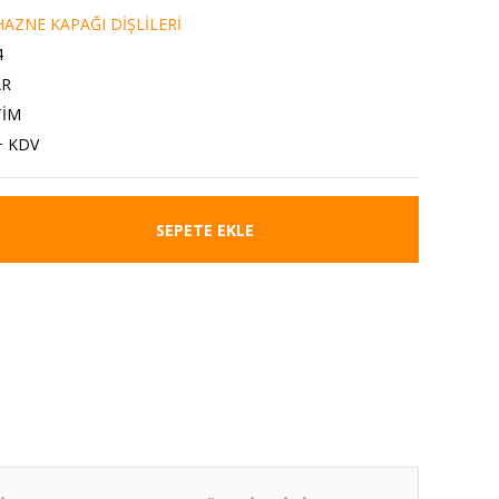
AZNE KAPAĞI DİŞLİLERİ
4
AR
TİM
+ KDV
SEPETE EKLE