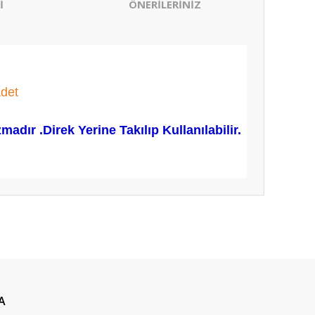
İ
ÖNERİLERİNİZ
det
ır .Direk Yerine Takılıp Kullanılabilir.
ıza iletebilirsiniz.
A