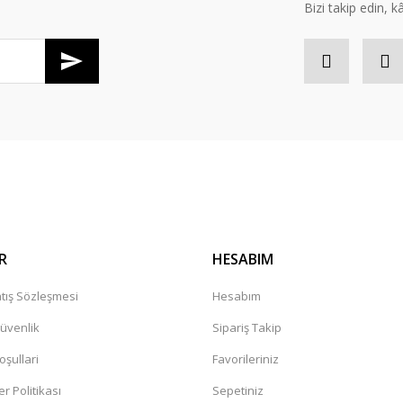
Bizi takip edin, kâr
Gönder
R
HESABIM
tış Sözleşmesi
Hesabım
Güvenlik
Sipariş Takip
oşullari
Favorileriniz
er Politikası
Sepetiniz