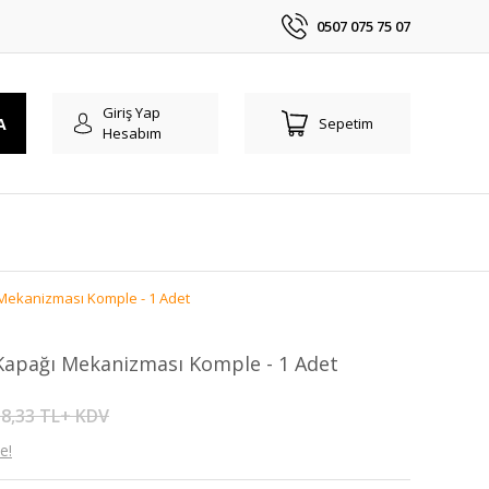
0507 075 75 07
Giriş Yap
A
Sepetim
Hesabım
Mekanizması Komple - 1 Adet
Kapağı Mekanizması Komple - 1 Adet
8,33 TL+ KDV
e!