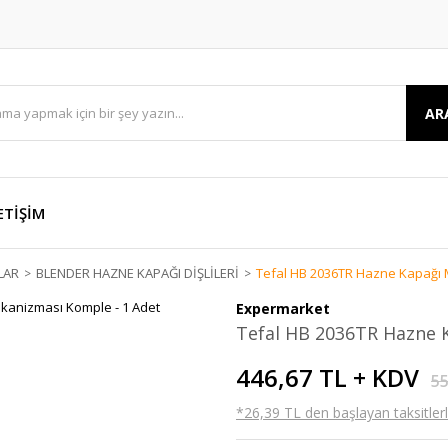
AR
ETİŞİM
LAR
BLENDER HAZNE KAPAĞI DİŞLİLERİ
Tefal HB 2036TR Hazne Kapağı 
Expermarket
Tefal HB 2036TR Hazne 
446,67 TL + KDV
55
*26,39 TL den başlayan taksitlerl