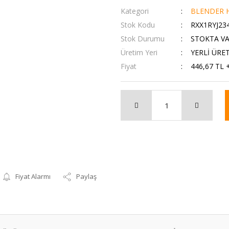
Kategori
BLENDER H
Stok Kodu
RXX1RYJ23
Stok Durumu
STOKTA V
Üretim Yeri
YERLİ ÜRE
Fiyat
446,67 TL 
Fiyat Alarmı
Paylaş