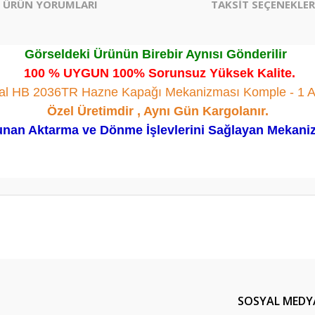
ÜRÜN YORUMLARI
TAKSİT SEÇENEKLER
Görseldeki Ürünün Birebir Aynısı Gönderilir
100 % UYGUN 100% Sorunsuz Yüksek Kalite.
fal HB 2036TR Hazne Kapağı Mekanizması Komple - 1 A
Özel Üretimdir , Aynı Gün Kargolanır.
an Aktarma ve Dönme İşlevlerini Sağlayan Mekanizmad
er konularda yetersiz gördüğünüz noktaları öneri formunu kullanarak tarafım
Bu ürüne ilk yorumu siz yapın!
Yorum Yaz
SOSYAL MEDY