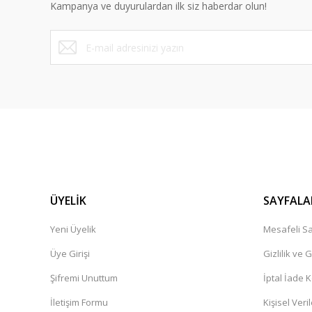
Kampanya ve duyurulardan ilk siz haberdar olun!
Ürün fiyatı diğer sitelerden daha pahalı.
Bu ürüne benzer farklı alternatifler olmalı.
ÜYELİK
SAYFALA
Yeni Üyelik
Mesafeli Sa
Üye Girişi
Gizlilik ve 
Şifremi Unuttum
İptal İade K
İletişim Formu
Kişisel Veril