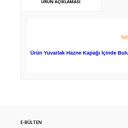
ÜRÜN AÇIKLAMASI
Te
Ürün Yuvarlak Hazne Kapağı İçinde Bulun
Bu ürünün fiyat bilgisi, resim, ürün açıklamalarında ve diğ
Görüş ve önerileriniz için teşekkür ederiz.
Ürün resmi kalitesiz, bozuk veya görüntülenemiyor.
Ürün açıklamasında eksik bilgiler bulunuyor.
E-BÜLTEN
Ürün bilgilerinde hatalar bulunuyor.