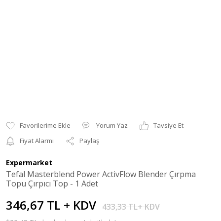
Yorum Yaz
Tavsiye Et
Fiyat Alarmı
Paylaş
Expermarket
Tefal Masterblend Power ActivFlow Blender Çırpma
Topu Çırpıcı Top - 1 Adet
346,67 TL + KDV
433,33 TL+ KDV