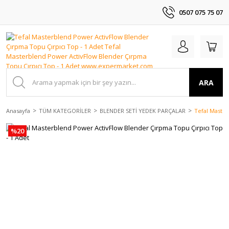
0507 075 75 07
ARA
Anasayfa
TÜM KATEGORİLER
BLENDER SETİ YEDEK PARÇALAR
Tefal Master
%20