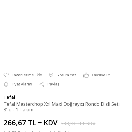
Yorum Yaz
Tavsiye Et
Fiyat Alarmı
Paylaş
Tefal
Tefal Masterchop Xxl Maxi Doğrayıcı Rondo Dişli Seti
3'lü - 1 Takım
266,67 TL + KDV
333,33 TL+ KDV