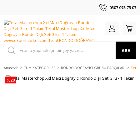
0507 075 75 07
ARA
Anasayfa
TÜM KATEGORİLER
RONDO DOĞRAYICI GRUBU PARÇALARI
Tefal
%20