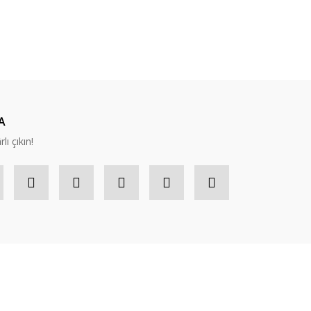
ıza iletebilirsiniz.
A
lı çıkın!