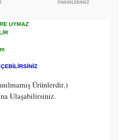
İ
ÖNERİLERİNİZ
ERE UYMAZ
LİR
ım
EÇEBİLİRSİNİZ
anılmamış Ürünlerdir.)
a Ulaşabilirsiniz.