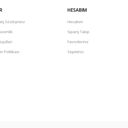
R
HESABIM
tış Sözleşmesi
Hesabım
Güvenlik
Sipariş Takip
oşullari
Favorileriniz
er Politikası
Sepetiniz