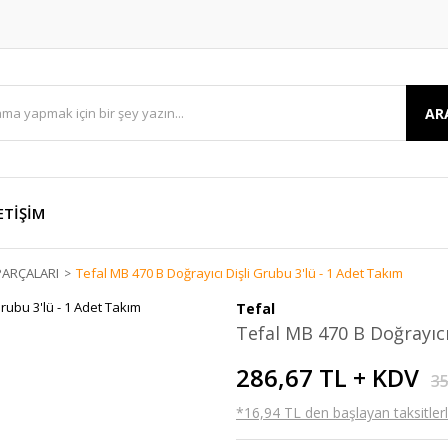
AR
ETİŞİM
ARÇALARI
Tefal MB 470 B Doğrayıcı Dişli Grubu 3'lü - 1 Adet Takım
Tefal
Tefal MB 470 B Doğrayıcı
286,67 TL + KDV
35
*16,94 TL den başlayan taksitlerl