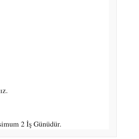
ız.
simum 2 İş Günüdür.