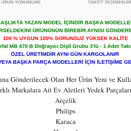
ÜRÜN YORUMLARI
TAKSİT SEÇENEKLER
AŞLIKTA YAZAN MODEL İÇİNDİR BAŞKA MODELL
RSELDEKİNİ ÜRÜNÜNÜN BİREBİR AYNISI GÖNDERİ
100 % UYGUN 100% SORUNSUZ YÜKSEK KALİTE
efal MB 470 B Doğrayıcı Dişli Grubu 3'lü - 1 Adet Tak
ÖZEL ÜRETİMDİR AYNI GÜN KARGOLANIR
VEYA BAŞKA PARÇA MODELLERİ İÇİN İLETİŞİME G
ısına Gönderilecek Olan Her Ürün Yeni ve Kull
lı Markalara Ait Ev Aletleri Yedek Parçaların
Arçelik
Philips
Karaca