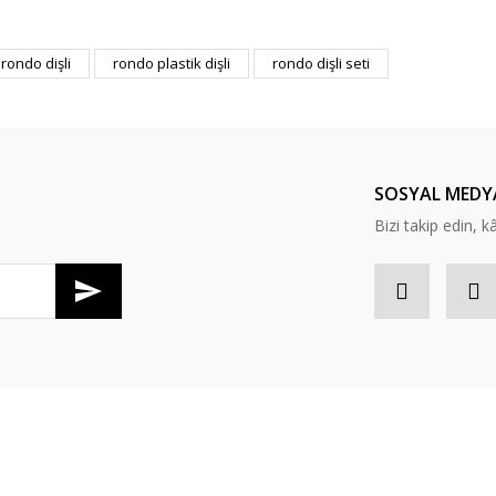
er konularda yetersiz gördüğünüz noktaları öneri formunu kullanarak tarafım
rondo dişli
rondo plastik dişli
rondo dişli seti
Bu ürüne ilk yorumu siz yapın!
Yorum Yaz
SOSYAL MEDY
Bizi takip edin, kâr
Gönder