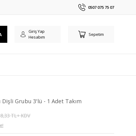
0507 075 75 07
Giriş Yap
A
Sepetim
Hesabım
 Dişli Grubu 3'lü - 1 Adet Takım
8,33 TL+ KDV
e!