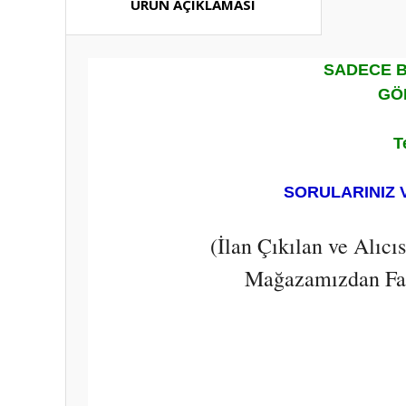
ÜRÜN AÇIKLAMASI
SADECE B
GÖ
T
SORULARINIZ 
(İlan Çıkılan ve Alıc
Mağazamızdan Fark