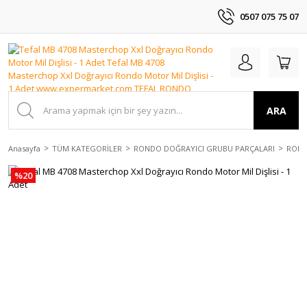
0507 075 75 07
ARA
Anasayfa
TÜM KATEGORİLER
RONDO DOĞRAYICI GRUBU PARÇALARI
ROND
%20