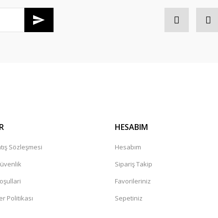
Gönder
R
HESABIM
tış Sözleşmesi
Hesabım
Güvenlik
Sipariş Takip
oşullari
Favorileriniz
er Politikası
Sepetiniz