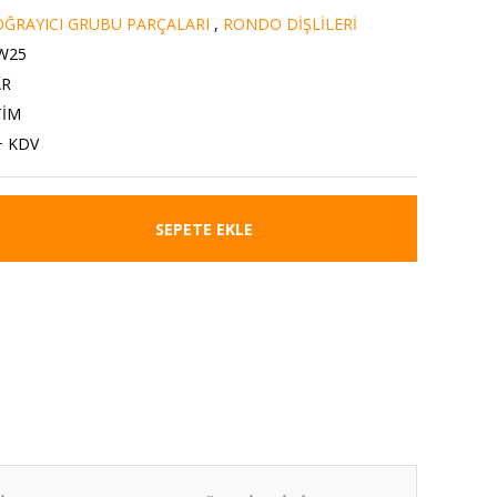
ĞRAYICI GRUBU PARÇALARI
,
RONDO DİŞLİLERİ
W25
AR
TİM
+ KDV
SEPETE EKLE