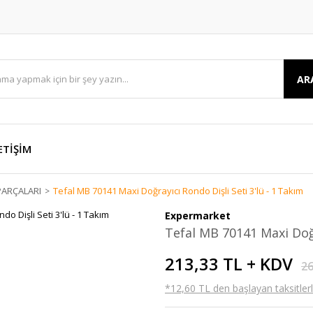
AR
ETİŞİM
ARÇALARI
Tefal MB 70141 Maxi Doğrayıcı Rondo Dişli Seti 3'lü - 1 Takım
Expermarket
Tefal MB 70141 Maxi Doğr
213,33 TL + KDV
26
*12,60 TL den başlayan taksitlerl