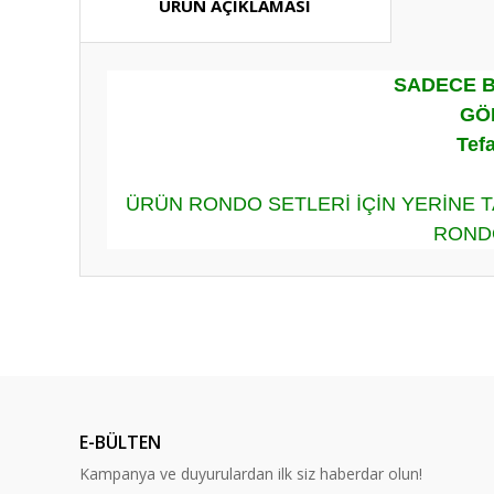
ÜRÜN AÇIKLAMASI
SADECE B
GÖ
Tefa
ÜRÜN RONDO SETLERİ İÇİN YERİNE T
RONDO
Bu ürünün fiyat bilgisi, resim, ürün açıklamalarında ve diğ
Görüş ve önerileriniz için teşekkür ederiz.
Ürün resmi kalitesiz, bozuk veya görüntülenemiyor.
Ürün açıklamasında eksik bilgiler bulunuyor.
E-BÜLTEN
Ürün bilgilerinde hatalar bulunuyor.
Kampanya ve duyurulardan ilk siz haberdar olun!
Ürün fiyatı diğer sitelerden daha pahalı.