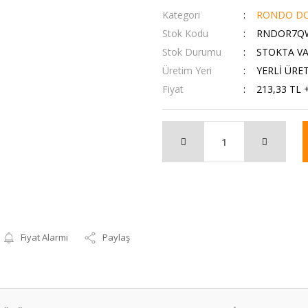
Kategori
RONDO DO
Stok Kodu
RNDOR7Q
Stok Durumu
STOKTA V
Üretim Yeri
YERLİ ÜRE
Fiyat
213,33 TL 
Fiyat Alarmı
Paylaş