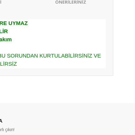
İ
ÖNERİLERİNİZ
ERE UYMAZ
LİR
Takım
 BU SORUNDAN KURTULABİLİRSİNİZ VE
LİRSİZ
ıza iletebilirsiniz.
A
lı çıkın!