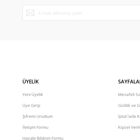
Bu ürüne benzer farklı alternatifler olmalı.
ÜYELİK
SAYFALA
Yeni Üyelik
Mesafeli Sa
Üye Girişi
Gizlilik ve 
Şifremi Unuttum
İptal İade K
İletişim Formu
Kişisel Veril
Havale Bildirim Formu