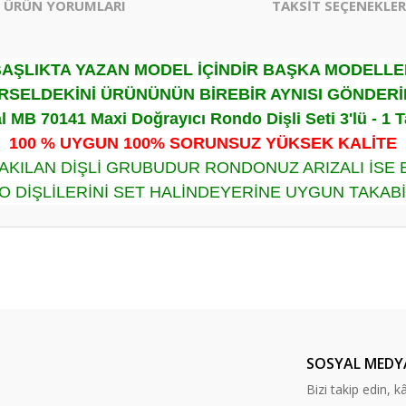
ÜRÜN YORUMLARI
TAKSİT SEÇENEKLER
AŞLIKTA YAZAN MODEL İÇİNDİR BAŞKA MODELL
RSELDEKİNİ ÜRÜNÜNÜN BİREBİR AYNISI GÖNDERİ
l MB 70141 Maxi Doğrayıcı Rondo Dişli Seti 3'lü - 1 
100 % UYGUN 100% SORUNSUZ YÜKSEK KALİTE
AKILAN DİŞLİ GRUBUDUR RONDONUZ ARIZALI İSE
 DİŞLİLERİNİ SET HALİNDEYERİNE UYGUN TAKABİ
er konularda yetersiz gördüğünüz noktaları öneri formunu kullanarak tarafım
Bu ürüne ilk yorumu siz yapın!
Yorum Yaz
SOSYAL MEDY
Bizi takip edin, kâr