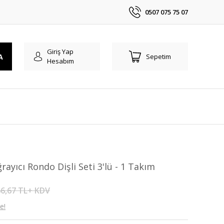
0507 075 75 07
Giriş Yap
A
Sepetim
Hesabım
ayıcı Rondo Dişli Seti 3'lü - 1 Takım
6,67 TL+ KDV
e!