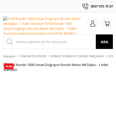
0507 075 75 07
ARA
Anasayfa
TÜM KATEGORİLER
RONDO DOĞRAYICI GRUBU PARÇALARI
ROND
%40