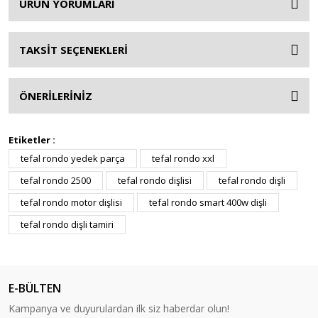
ÜRÜN YORUMLARI
TAKSİT SEÇENEKLERİ
ÖNERİLERİNİZ
Etiketler :
tefal rondo yedek parça
tefal rondo xxl
tefal rondo 2500
tefal rondo dişlisi
tefal rondo dişli
tefal rondo motor dişlisi
tefal rondo smart 400w dişli
tefal rondo dişli tamiri
E-BÜLTEN
Kampanya ve duyurulardan ilk siz haberdar olun!