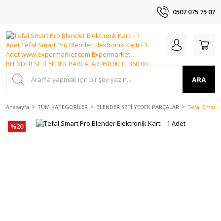
0507 075 75 07
ARA
Anasayfa
TÜM KATEGORİLER
BLENDER SETİ YEDEK PARÇALAR
Tefal Smart 
%20