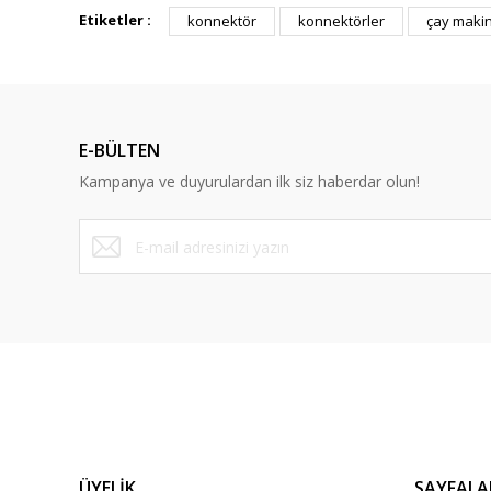
Görüş ve önerileriniz için teşekkür ederiz.
Etiketler :
konnektör
konnektörler
çay maki
Ürün resmi kalitesiz, bozuk veya görüntülenemiyor.
Ürün açıklamasında eksik bilgiler bulunuyor.
Ürün bilgilerinde hatalar bulunuyor.
E-BÜLTEN
Ürün fiyatı diğer sitelerden daha pahalı.
Kampanya ve duyurulardan ilk siz haberdar olun!
Bu ürüne benzer farklı alternatifler olmalı.
ÜYELİK
SAYFALA