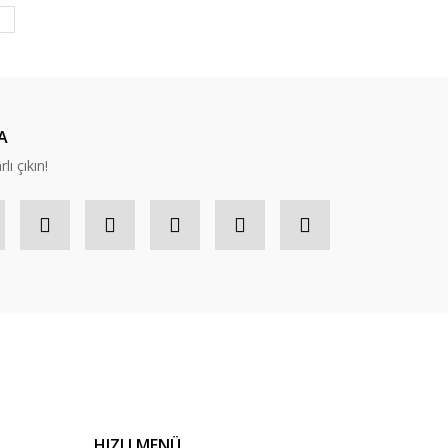
A
lı çıkın!
HIZLI MENÜ