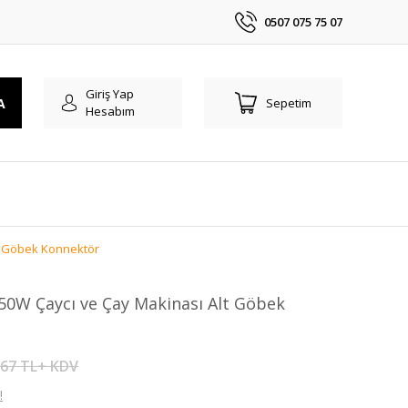
0507 075 75 07
Giriş Yap
A
Sepetim
Hesabım
lt Göbek Konnektör
650W Çaycı ve Çay Makinası Alt Göbek
,67 TL+ KDV
!