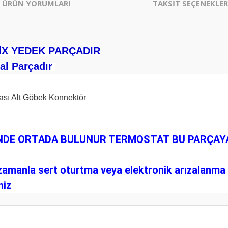
ÜRÜN YORUMLARI
TAKSİT SEÇENEKLER
İX YEDEK PARÇADIR
nal Parçadır
R
ası Alt Göbek Konnektör
ŞİNDE ORTADA BULUNUR TERMOSTAT BU PARÇA
amanla sert oturtma veya elektronik arızalanma g
niz
er konularda yetersiz gördüğünüz noktaları öneri formunu kullanarak tarafım