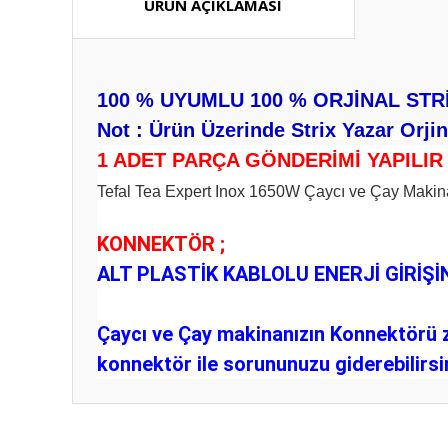
ÜRÜN AÇIKLAMASI
100 % UYUMLU 100 % ORJİNAL STR
Not : Ürün Üzerinde Strix Yazar Orji
1 ADET PARÇA GÖNDERİMİ YAPILI
Tefal Tea Expert Inox 1650W Çaycı ve Çay Makin
KONNEKTÖR ;
ALT PLASTİK KABLOLU ENERJİ GİRİ
Çaycı ve Çay makinanızın Konnektörü z
konnektör ile sorununuzu giderebilirsi
Bu ürünün fiyat bilgisi, resim, ürün açıklamalarında ve diğ