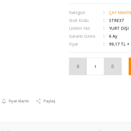
Kategori
ÇAY MAKİN
Stok Kodu
STRE37
Üretim Yeri
YURT DIŞI
Garanti Süresi
6 Ay
Fiyat
99,17 TL +
Fiyat Alarmı
Paylaş