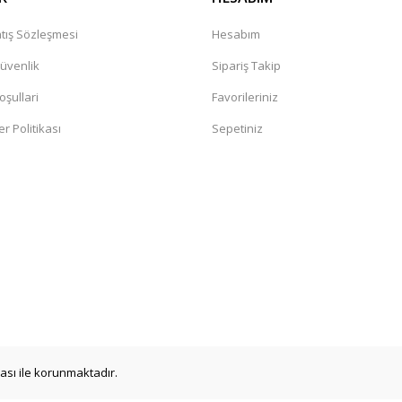
tış Sözleşmesi
Hesabım
Güvenlik
Sipariş Takip
oşullari
Favorileriniz
er Politikası
Sepetiniz
ikası ile korunmaktadır.