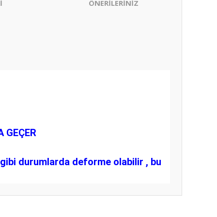
İ
ÖNERİLERİNİZ
YA GEÇER
ibi durumlarda deforme olabilir , bu
ıza iletebilirsiniz.