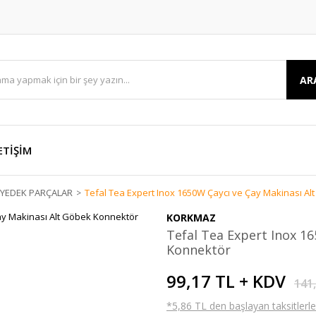
AR
ETİŞİM
E YEDEK PARÇALAR
Tefal Tea Expert Inox 1650W Çaycı ve Çay Makinası A
KORKMAZ
Tefal Tea Expert Inox 1
Konnektör
99,17 TL + KDV
141
*5,86 TL den başlayan taksitlerle