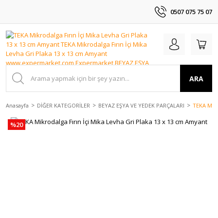
0507 075 75 07
ARA
Anasayfa
DİĞER KATEGORİLER
BEYAZ EŞYA VE YEDEK PARÇALARI
TEKA Mikr
%20