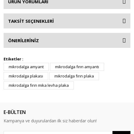
ÜRÜN YORUMLARI
TAKSİT SEÇENEKLERİ
ÖNERİLERİNİZ
Etiketler :
mikrodalga amyant
mikrodalga fırın amyantı
mikrodalga plakası
mikrodalga fırın plaka
mikrodalga fırın mika levha plaka
E-BÜLTEN
Kampanya ve duyurulardan ilk siz haberdar olun!