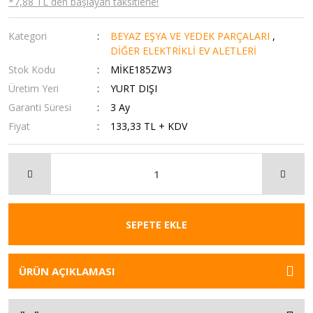
*7,88 TL den başlayan taksitlerle!
Kategori
BEYAZ EŞYA VE YEDEK PARÇALARI
,
DİĞER ELEKTRİKLİ EV ALETLERİ
Stok Kodu
MİKE185ZW3
Üretim Yeri
YURT DIŞI
Garanti Süresi
3 Ay
Fiyat
133,33 TL + KDV
SEPETE EKLE
ÜRÜN AÇIKLAMASI