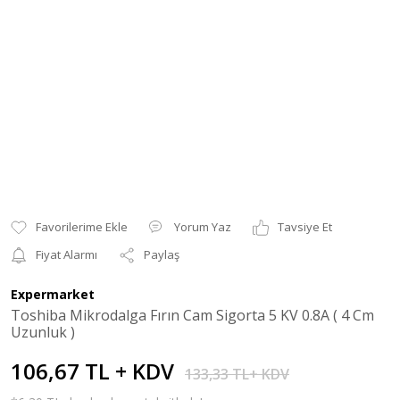
Yorum Yaz
Tavsiye Et
Fiyat Alarmı
Paylaş
Expermarket
Toshiba Mikrodalga Fırın Cam Sigorta 5 KV 0.8A ( 4 Cm
Uzunluk )
106,67 TL + KDV
133,33 TL+ KDV