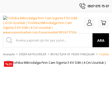
0507 075 75 07
ARA
Anasayfa
DİĞER KATEGORİLER
BEYAZ EŞYA VE YEDEK PARÇALARI
Toshiba M
%20