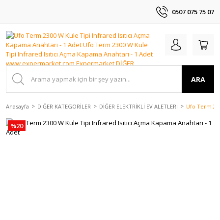
0507 075 75 07
ARA
Anasayfa
DİĞER KATEGORİLER
DİĞER ELEKTRİKLİ EV ALETLERİ
Ufo Term 230
%20