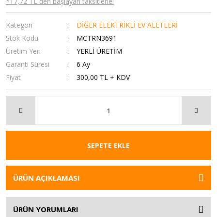
*17,72 TL den başlayan taksitlerle!
Kategori
DİĞER ELEKTRİKLİ EV ALETLERİ
Stok Kodu
MCTRN3691
Üretim Yeri
YERLİ ÜRETİM
Garanti Süresi
6 Ay
Fiyat
300,00 TL + KDV
SEPETE EKLE
ÜRÜN AÇIKLAMASI
ÜRÜN YORUMLARI