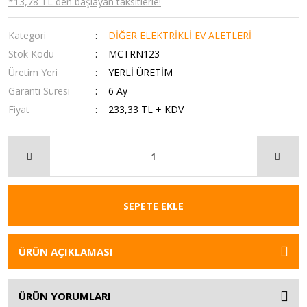
*13,78 TL den başlayan taksitlerle!
Kategori
DİĞER ELEKTRİKLİ EV ALETLERİ
Stok Kodu
MCTRN123
Üretim Yeri
YERLİ ÜRETİM
Garanti Süresi
6 Ay
Fiyat
233,33 TL + KDV
SEPETE EKLE
ÜRÜN AÇIKLAMASI
ÜRÜN YORUMLARI