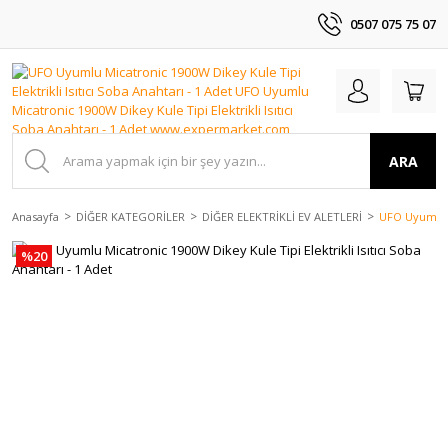
0507 075 75 07
ARA
Anasayfa
DİĞER KATEGORİLER
DİĞER ELEKTRİKLİ EV ALETLERİ
UFO Uyumlu Mi
%20