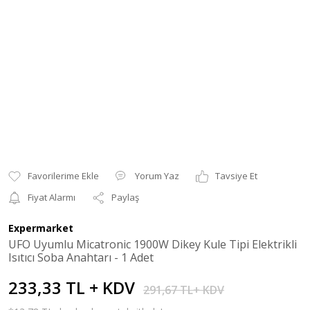
Yorum Yaz
Tavsiye Et
Fiyat Alarmı
Paylaş
Expermarket
UFO Uyumlu Micatronic 1900W Dikey Kule Tipi Elektrikli
Isıtıcı Soba Anahtarı - 1 Adet
233,33 TL + KDV
291,67 TL+ KDV