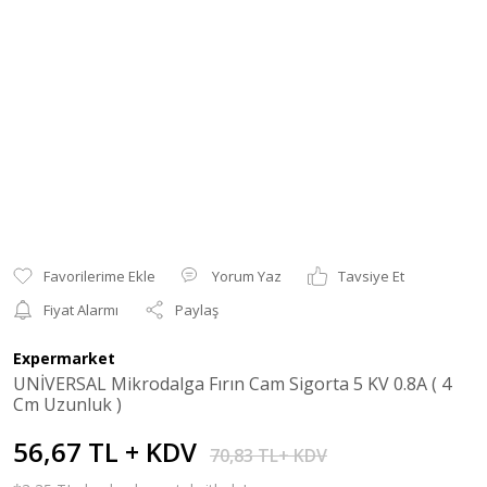
Yorum Yaz
Tavsiye Et
Fiyat Alarmı
Paylaş
Expermarket
UNİVERSAL Mikrodalga Fırın Cam Sigorta 5 KV 0.8A ( 4
Cm Uzunluk )
56,67 TL + KDV
70,83 TL+ KDV