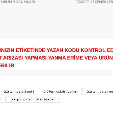
ÜRÜN YORUMLARI
TAKSİT SEÇENEKLER
.
INIZIN ETİKETİNDE YAZAN KODU KONTROL EDİ
AT ARIZASI YAPMASI YANMA ERİME VEYA Ü
ERİLİR
er konularda yetersiz gördüğünüz noktaları öneri formunu kullanarak tarafım
ütü termostat tamiri
ütü termostatı fiyatları
ütü termostatı n
Bu ürüne ilk yorumu siz yapın!
ı
philips ütü termostatı fiyatları
Yorum Yaz