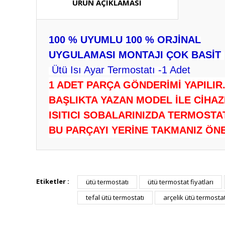
ÜRÜN AÇIKLAMASI
100 % UYUMLU 100 % ORJİNAL
UYGULAMASI MONTAJI ÇOK BASİT
Ütü Isı Ayar Termostatı -1 Adet
1 ADET PARÇA GÖNDERİMİ YAPILIR
BAŞLIKTA YAZAN MODEL İLE CİHAZ
ISITICI SOBALARINIZDA TERMOST
BU PARÇAYI YERİNE TAKMANIZ ÖN
Bu ürünün fiyat bilgisi, resim, ürün açıklamalarında ve diğ
Görüş ve önerileriniz için teşekkür ederiz.
Etiketler :
ütü termostatı
ütü termostat fiyatları
tefal ütü termostatı
arçelik ütü termostat
Ürün resmi kalitesiz, bozuk veya görüntülenemiyor.
Ürün açıklamasında eksik bilgiler bulunuyor.