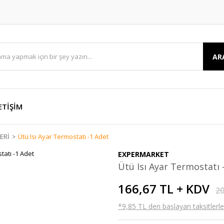
AR
ETİŞİM
ERİ
Ütü Isı Ayar Termostatı -1 Adet
EXPERMARKET
Ütü Isı Ayar Termostatı 
166,67 TL + KDV
20
*9,85 TL den başlayan taksitlerle