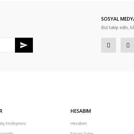
SOSYAL MEDY
Bizi takip edin, kâr
Gönder
R
HESABIM
tış Sözleşmesi
Hesabım
Güvenlik
Sipariş Takip