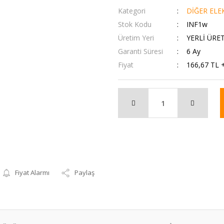
Kategori
DİĞER ELEK
Stok Kodu
INF1w
Üretim Yeri
YERLİ ÜRE
Garanti Süresi
6 Ay
Fiyat
166,67 TL 
Fiyat Alarmı
Paylaş