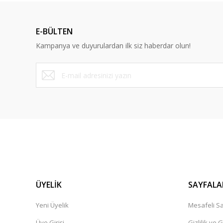
Ürün bilgilerinde hatalar bulunuyor.
Ürün fiyatı diğer sitelerden daha pahalı.
E-BÜLTEN
Bu ürüne benzer farklı alternatifler olmalı.
Kampanya ve duyurulardan ilk siz haberdar olun!
ÜYELİK
SAYFALA
Yeni Üyelik
Mesafeli Sa
Üye Girişi
Gizlilik ve 