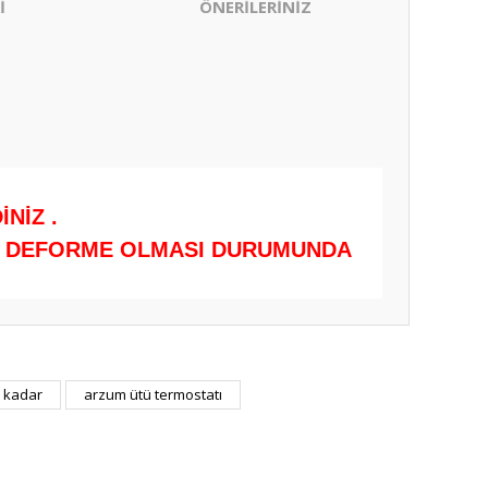
İ
ÖNERİLERİNİZ
NİZ .
RÜN DEFORME OLMASI DURUMUNDA
ıza iletebilirsiniz.
e kadar
arzum ütü termostatı