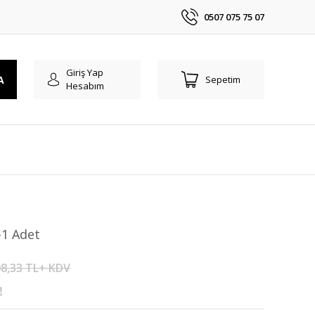
0507 075 75 07
Giriş Yap
A
Sepetim
Hesabım
-1 Adet
8,33 TL+ KDV
!