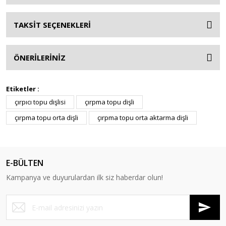
TAKSİT SEÇENEKLERİ
ÖNERİLERİNİZ
Etiketler :
çırpıcı topu dişlisi
çırpma topu dişli
çırpma topu orta dişli
çırpma topu orta aktarma dişli
E-BÜLTEN
Kampanya ve duyurulardan ilk siz haberdar olun!