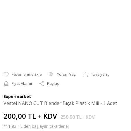
Yorum Yaz
Tavsiye Et
Fiyat Alarmı
Paylaş
Expermarket
Vestel NANO CUT Blender Bıçak Plastik Mili - 1 Adet
200,00 TL + KDV
250,00 TL+ KDV
*11,82 TL den başlayan taksitlerle!