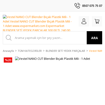
0507 075 75 07
ARA
Anasayfa
TÜM KATEGORİLER
BLENDER SETİ YEDEK PARÇALAR
Vestel NANO 
%20