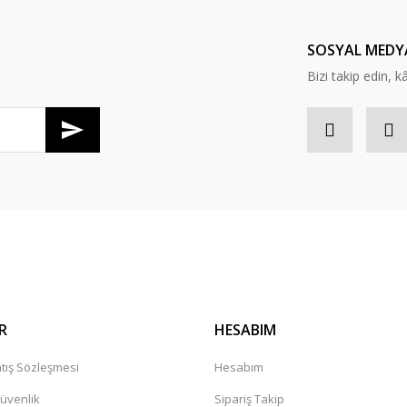
SOSYAL MEDY
Bizi takip edin, kâr
Gönder
R
HESABIM
tış Sözleşmesi
Hesabım
Güvenlik
Sipariş Takip