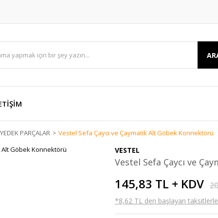
AR
ETİŞİM
E YEDEK PARÇALAR
Vestel Sefa Çaycı ve Çaymatik Alt Göbek Konnektörü
VESTEL
Vestel Sefa Çaycı ve Ça
145,83 TL + KDV
20
*8,62 TL den başlayan taksitlerle