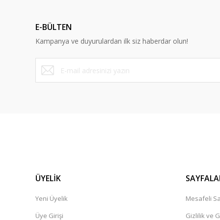
Ürün açıklamasında eksik bilgiler bulunuyor.
Ürün bilgilerinde hatalar bulunuyor.
E-BÜLTEN
Ürün fiyatı diğer sitelerden daha pahalı.
Kampanya ve duyurulardan ilk siz haberdar olun!
Bu ürüne benzer farklı alternatifler olmalı.
ÜYELİK
SAYFALA
Yeni Üyelik
Mesafeli Sa
Üye Girişi
Gizlilik ve 