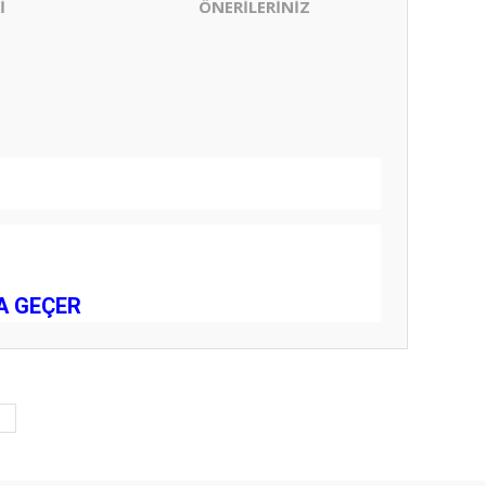
İ
ÖNERİLERİNİZ
YA GEÇER
ıza iletebilirsiniz.