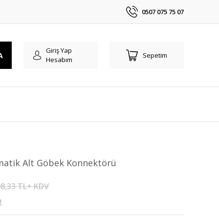
0507 075 75 07
Giriş Yap
A
Sepetim
Hesabım
ymatik Alt Göbek Konnektörü
8,33 TL+ KDV
!