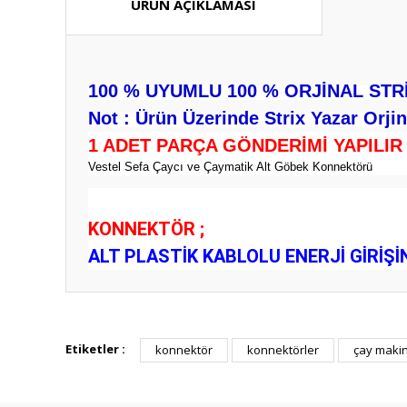
ÜRÜN AÇIKLAMASI
100 % UYUMLU 100 % ORJİNAL STR
Not : Ürün Üzerinde Strix Yazar Orji
1 ADET PARÇA GÖNDERİMİ YAPILIR 
Vestel Sefa Çaycı ve Çaymatik Alt Göbek Konnektörü
KONNEKTÖR ;
ALT PLASTİK KABLOLU ENERJİ GİRİ
Bu ürünün fiyat bilgisi, resim, ürün açıklamalarında ve diğ
Görüş ve önerileriniz için teşekkür ederiz.
Etiketler :
konnektör
konnektörler
çay maki
Ürün resmi kalitesiz, bozuk veya görüntülenemiyor.