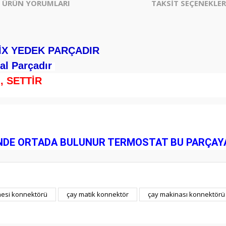
ÜRÜN YORUMLARI
TAKSİT SEÇENEKLER
İX YEDEK PARÇADIR
nal Parçadır
, SETTİR
ŞİNDE ORTADA BULUNUR TERMOSTAT BU PARÇA
er konularda yetersiz gördüğünüz noktaları öneri formunu kullanarak tarafım
nesi konnektörü
çay matik konnektör
çay makinası konnektörü
Bu ürüne ilk yorumu siz yapın!
Yorum Yaz