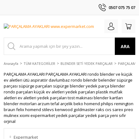
0507 075 75 07
ARA
Anasayfa
TÜM KATEGORİLER
BLENDER SETİ YEDEK PARÇALAR
PARÇALAMA 
PARÇALAMA AYAKLARI PARÇALAMA AYAKLARI rondo blender ve küçük
ev aletleri ütü aspiratör davlumbaz rondo bılendır belender süpürge
parçası süpürge parçaları süpürge blender yedek parça blender
rondo parçaları küçük ev aletleri yedek parçaları plastik mutfak
aletleri ev aletleri yedek parçaları tost makinası blender kartları
blender motorları arzum tefal arçelik beko homend philips remington
braun felix homend stilevs kenwood goldmaster raks cvs sarex preo
mulinex xiomi expermarket yedek parçalar yedek parça yeni sıfır
orjinal
Expermarket