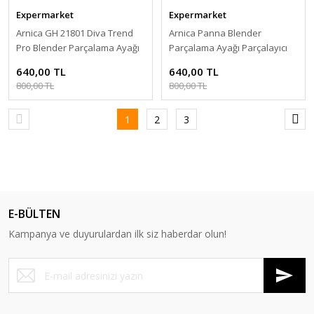
Expermarket
Expermarket
Arnica GH 21801 Diva Trend
Arnica Panna Blender
Pro Blender Parçalama Ayağı
Parçalama Ayağı Parçalayıcı
Parçalayıcı Ayak - Beyaz
Ayak - Beyaz
640,00 TL
640,00 TL
800,00 TL
800,00 TL
1
2
3
E-BÜLTEN
Kampanya ve duyurulardan ilk siz haberdar olun!