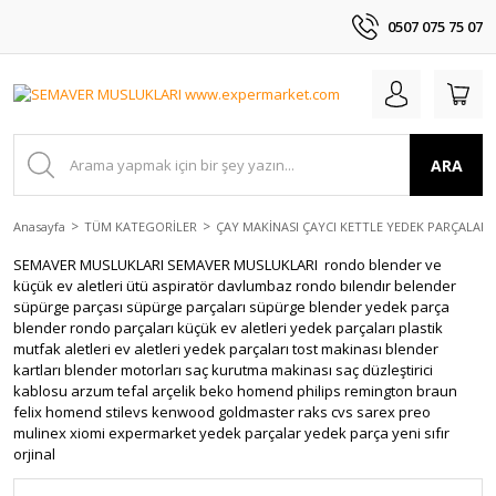
0507 075 75 07
ARA
Anasayfa
TÜM KATEGORİLER
ÇAY MAKİNASI ÇAYCI KETTLE YEDEK PARÇALAR
SEMAVER MUSLUKLARI SEMAVER MUSLUKLARI rondo blender ve
küçük ev aletleri ütü aspiratör davlumbaz rondo bılendır belender
süpürge parçası süpürge parçaları süpürge blender yedek parça
blender rondo parçaları küçük ev aletleri yedek parçaları plastik
mutfak aletleri ev aletleri yedek parçaları tost makinası blender
kartları blender motorları saç kurutma makinası saç düzleştirici
kablosu arzum tefal arçelik beko homend philips remington braun
felix homend stilevs kenwood goldmaster raks cvs sarex preo
mulinex xiomi expermarket yedek parçalar yedek parça yeni sıfır
orjinal