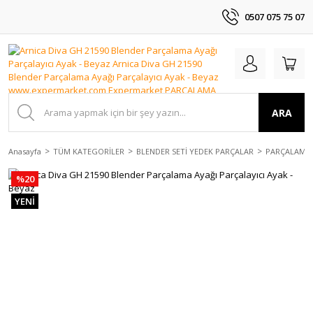
0507 075 75 07
ARA
Anasayfa
TÜM KATEGORİLER
BLENDER SETİ YEDEK PARÇALAR
PARÇALAMA 
%20
YENİ