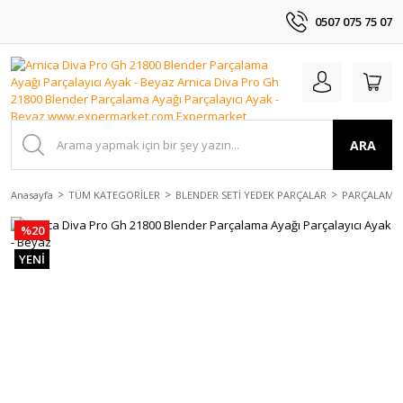
0507 075 75 07
ARA
Anasayfa
TÜM KATEGORİLER
BLENDER SETİ YEDEK PARÇALAR
PARÇALAMA 
%20
YENİ