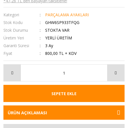
*47,26 TL den başlayan taksitlerle!
Kategori
PARÇALAMA AYAKLARI
Stok Kodu
GHW6SP933TFQG
Stok Durumu
STOKTA VAR
Üretim Yeri
YERLİ ÜRETİM
Garanti Süresi
3 Ay
Fiyat
800,00 TL + KDV
SEPETE EKLE
ÜRÜN AÇIKLAMASI