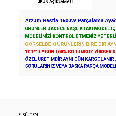
ÜRÜN AÇIKLAMASI
Arzum Hestia 1500W Parçalama Ayağı 
ÜRÜNLER SADECE BAŞLIKTAKİ MODEL İ
MODELİNİZİ KONTROL ETMENİZ YETERL
GÖRSELDEKİ ÜRÜNLERİN BİRE BİR AYN
100 % UYGUN 100% SORUNSUZ YÜKSEK 
ÖZEL ÜRETİMDİR AYNI GÜN KARGOLANIR 
SORULARINIZ VEYA BAŞKA PARÇA MODELLE
Bu ürünün fiyat bilgisi, resim, ürün açıklamalarında ve diğ
Görüş ve önerileriniz için teşekkür ederiz.
Ürün resmi kalitesiz, bozuk veya görüntülenemiyor.
Ürün açıklamasında eksik bilgiler bulunuyor.
E-BÜLTEN