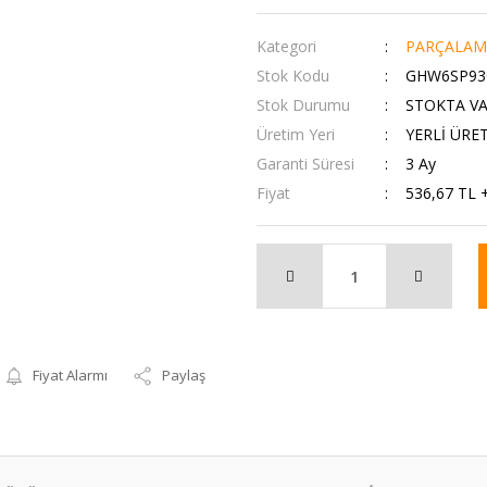
Kategori
PARÇALAM
Stok Kodu
GHW6SP93
Stok Durumu
STOKTA V
Üretim Yeri
YERLİ ÜRE
Garanti Süresi
3 Ay
Fiyat
536,67 TL 
Fiyat Alarmı
Paylaş