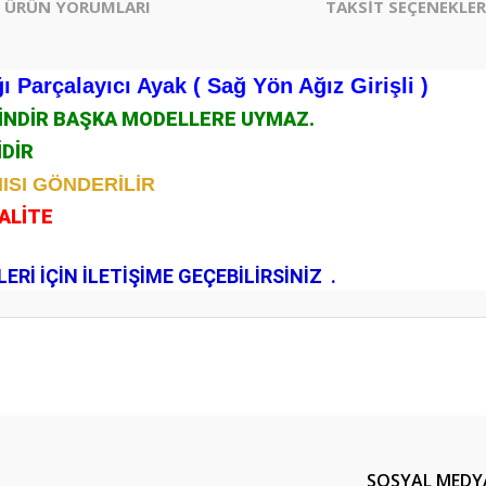
ÜRÜN YORUMLARI
TAKSİT SEÇENEKLER
Parçalayıcı Ayak ( Sağ Yön Ağız Girişli )
ÇİNDİR BAŞKA MODELLERE UYMAZ.
İDİR
ISI GÖNDERİLİR
KALİTE
.
Rİ İÇİN İLETİŞİME GEÇEBİLİRSİNİZ .
er konularda yetersiz gördüğünüz noktaları öneri formunu kullanarak tarafım
Bu ürüne ilk yorumu siz yapın!
Yorum Yaz
SOSYAL MEDY