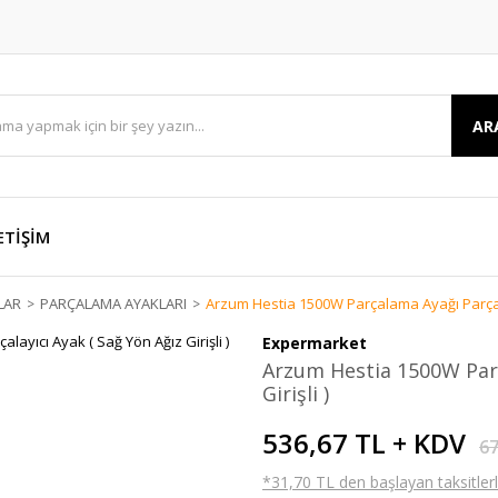
AR
ETİŞİM
LAR
PARÇALAMA AYAKLARI
Arzum Hestia 1500W Parçalama Ayağı Parçalay
Expermarket
Arzum Hestia 1500W Parç
Girişli )
536,67 TL + KDV
67
*31,70 TL den başlayan taksitlerl