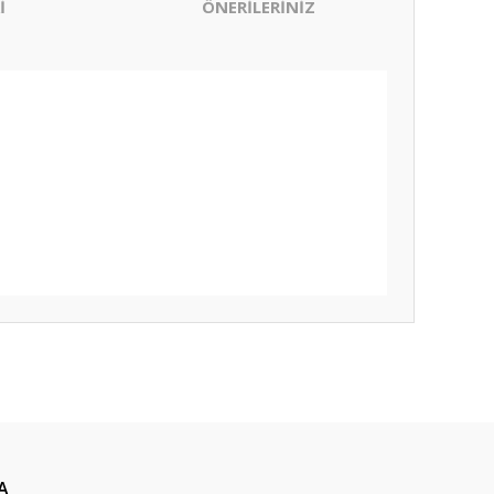
İ
ÖNERİLERİNİZ
ıza iletebilirsiniz.
A