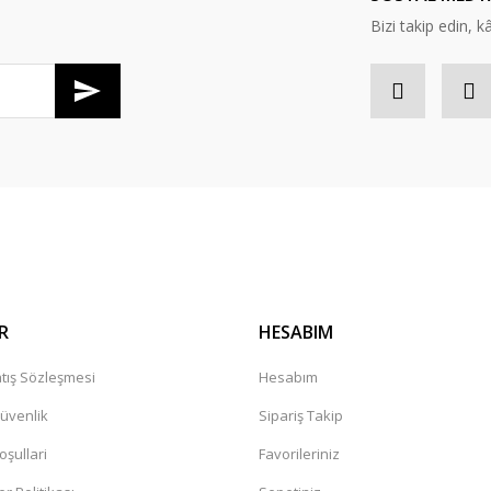
Bizi takip edin, kâr
Gönder
R
HESABIM
tış Sözleşmesi
Hesabım
Güvenlik
Sipariş Takip
oşullari
Favorileriniz