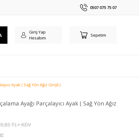
0507 075 75 07
Giriş Yap
A
Sepetim
Hesabım
ıcı Ayak ( Sağ Yön Ağız Girişli )
alama Ayağı Parçalayıcı Ayak ( Sağ Yön Ağız
0,83 TL+ KDV
e!