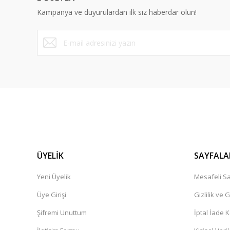
Ürün bilgilerinde hatalar bulunuyor.
Kampanya ve duyurulardan ilk siz haberdar olun!
Ürün fiyatı diğer sitelerden daha pahalı.
Bu ürüne benzer farklı alternatifler olmalı.
ÜYELİK
SAYFALA
Yeni Üyelik
Mesafeli Sa
Üye Girişi
Gizlilik ve 
Şifremi Unuttum
İptal İade K