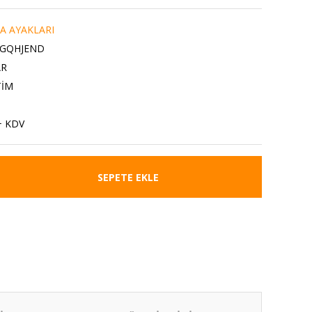
A AYAKLARI
GQHJEND
AR
TİM
+ KDV
SEPETE EKLE