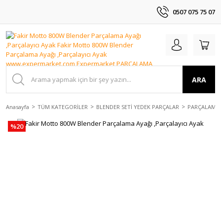
0507 075 75 07
ARA
Anasayfa
TÜM KATEGORİLER
BLENDER SETİ YEDEK PARÇALAR
PARÇALAMA 
%20