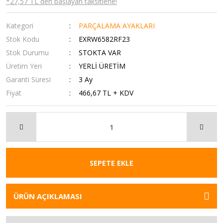
*27,57 TL den başlayan taksitlerle!
Kategori
PARÇALAMA AYAKLARI
Stok Kodu
EXRW6582RF23
Stok Durumu
STOKTA VAR
Üretim Yeri
YERLİ ÜRETİM
Garanti Süresi
3 Ay
Fiyat
466,67 TL + KDV
SEPETE EKLE
ÜRÜN AÇIKLAMASI