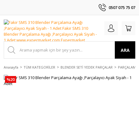
0507 075 75 07
ARA
Anasayfa
TÜM KATEGORİLER
BLENDER SETİ YEDEK PARÇALAR
PARÇALAMA 
%20