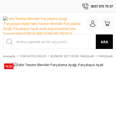
0507 075 75 07
ARA
Anasayfa
TÜM KATEGORİLER
BLENDER SETİ YEDEK PARÇALAR
PARÇALAMA 
%20