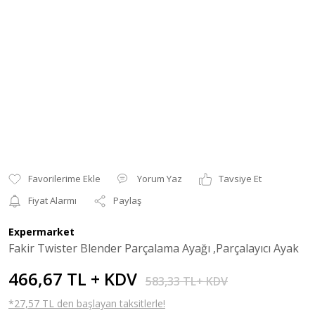
Yorum Yaz
Tavsiye Et
Fiyat Alarmı
Paylaş
Expermarket
Fakir Twister Blender Parçalama Ayağı ,Parçalayıcı Ayak
466,67 TL + KDV
583,33 TL+ KDV
*27,57 TL den başlayan taksitlerle!