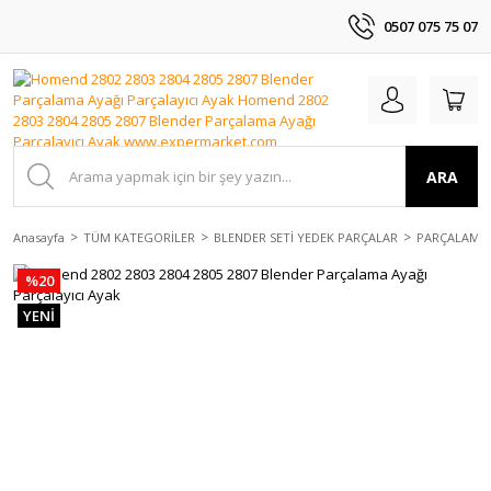
0507 075 75 07
ARA
Anasayfa
TÜM KATEGORİLER
BLENDER SETİ YEDEK PARÇALAR
PARÇALAMA 
%20
YENİ