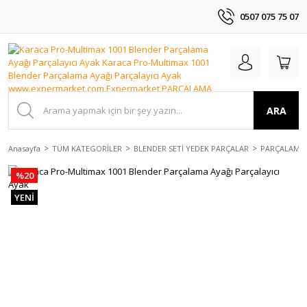
0507 075 75 07
ARA
Anasayfa
TÜM KATEGORİLER
BLENDER SETİ YEDEK PARÇALAR
PARÇALAMA 
%20
YENİ