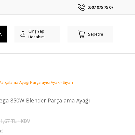
0507 075 75 07
Giriş Yap
A
Sepetim
Hesabım
rçalama Ayağı Parçalayıcı Ayak - Siyah
ega 850W Blender Parçalama Ayağı
1,67 TL+ KDV
e!