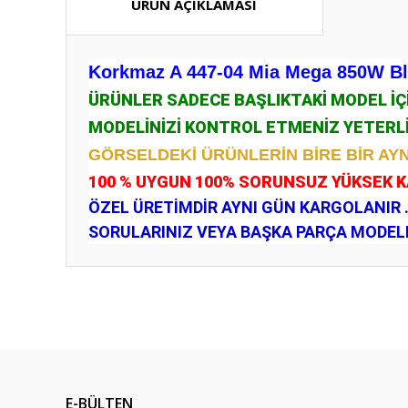
ÜRÜN AÇIKLAMASI
Korkmaz A 447-04 Mia Mega 850W Ble
ÜRÜNLER SADECE BAŞLIKTAKİ MODEL İ
MODELİNİZİ KONTROL ETMENİZ YETERL
GÖRSELDEKİ ÜRÜNLERİN BİRE BİR AYN
100 % UYGUN 100% SORUNSUZ YÜKSEK 
ÖZEL ÜRETİMDİR AYNI GÜN KARGOLANIR 
SORULARINIZ VEYA BAŞKA PARÇA MODELLE
Bu ürünün fiyat bilgisi, resim, ürün açıklamalarında ve diğ
Görüş ve önerileriniz için teşekkür ederiz.
Ürün resmi kalitesiz, bozuk veya görüntülenemiyor.
Ürün açıklamasında eksik bilgiler bulunuyor.
E-BÜLTEN