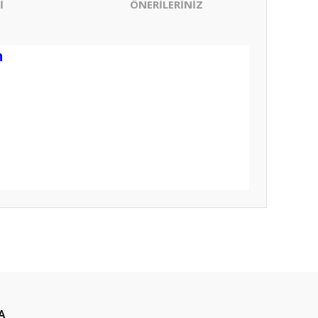
İ
ÖNERİLERİNİZ
h
ıza iletebilirsiniz.
A