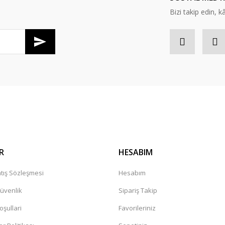
Bizi takip edin, kâr
Gönder
R
HESABIM
tış Sözleşmesi
Hesabım
Güvenlik
Sipariş Takip
oşullari
Favorileriniz