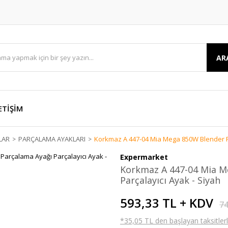
AR
ETİŞİM
LAR
PARÇALAMA AYAKLARI
Korkmaz A 447-04 Mia Mega 850W Blender Pa
Expermarket
Korkmaz A 447-04 Mia M
Parçalayıcı Ayak - Siyah
593,33 TL + KDV
74
*35,05 TL den başlayan taksitlerl