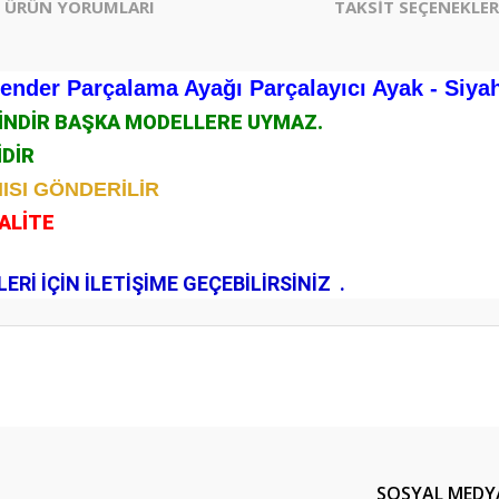
ÜRÜN YORUMLARI
TAKSİT SEÇENEKLER
nder Parçalama Ayağı Parçalayıcı Ayak - Siya
ÇİNDİR BAŞKA MODELLERE UYMAZ.
İDİR
ISI GÖNDERİLİR
KALİTE
.
Rİ İÇİN İLETİŞİME GEÇEBİLİRSİNİZ .
er konularda yetersiz gördüğünüz noktaları öneri formunu kullanarak tarafım
Bu ürüne ilk yorumu siz yapın!
Yorum Yaz
SOSYAL MEDY