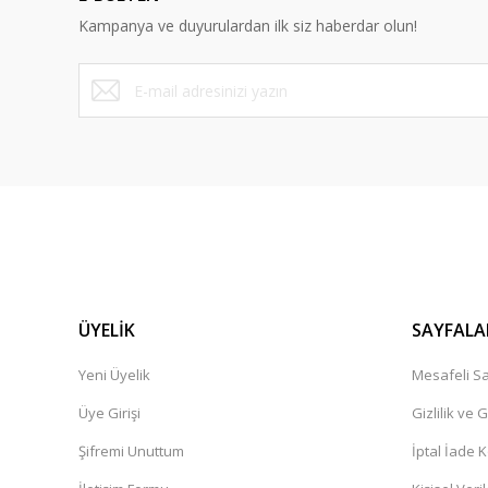
Ürün bilgilerinde hatalar bulunuyor.
Kampanya ve duyurulardan ilk siz haberdar olun!
Ürün fiyatı diğer sitelerden daha pahalı.
Bu ürüne benzer farklı alternatifler olmalı.
ÜYELİK
SAYFALA
Yeni Üyelik
Mesafeli Sa
Üye Girişi
Gizlilik ve 
Şifremi Unuttum
İptal İade K