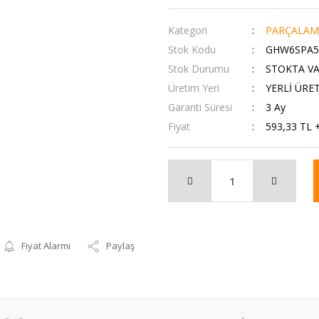
Kategori
PARÇALAM
Stok Kodu
GHW6SPA5
Stok Durumu
STOKTA V
Üretim Yeri
YERLİ ÜRE
Garanti Süresi
3 Ay
Fiyat
593,33 TL 
Fiyat Alarmı
Paylaş