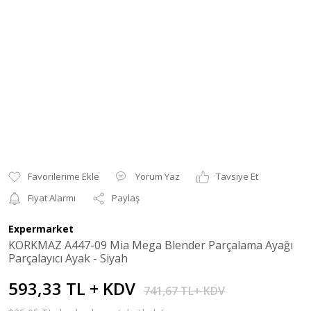
Yorum Yaz
Tavsiye Et
Fiyat Alarmı
Paylaş
Expermarket
KORKMAZ A447-09 Mia Mega Blender Parçalama Ayağı
Parçalayıcı Ayak - Siyah
593,33 TL + KDV
741,67 TL+ KDV