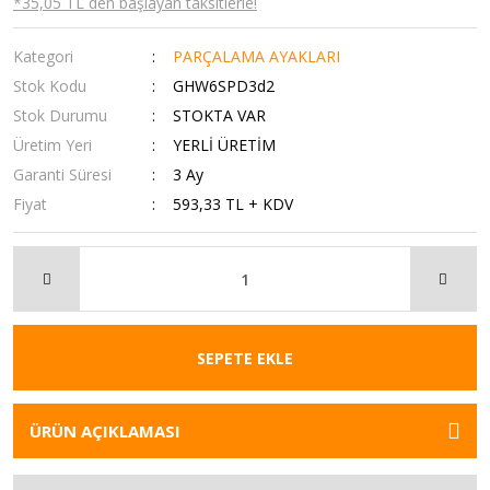
*35,05 TL den başlayan taksitlerle!
Kategori
PARÇALAMA AYAKLARI
Stok Kodu
GHW6SPD3d2
Stok Durumu
STOKTA VAR
Üretim Yeri
YERLİ ÜRETİM
Garanti Süresi
3 Ay
Fiyat
593,33 TL + KDV
SEPETE EKLE
ÜRÜN AÇIKLAMASI