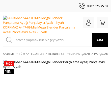
0507 075 75 07
ARA
Anasayfa
TÜM KATEGORİLER
BLENDER SETİ YEDEK PARÇALAR
PARÇALAMA 
%20
YENİ