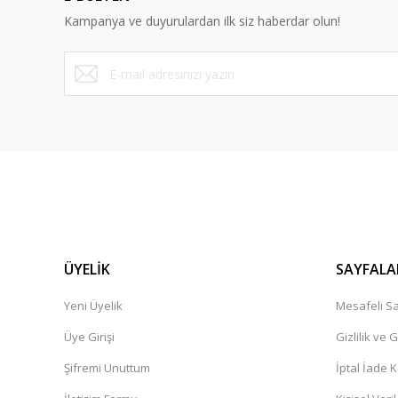
Ürün bilgilerinde hatalar bulunuyor.
Kampanya ve duyurulardan ilk siz haberdar olun!
Ürün fiyatı diğer sitelerden daha pahalı.
Bu ürüne benzer farklı alternatifler olmalı.
ÜYELİK
SAYFALA
Yeni Üyelik
Mesafeli Sa
Üye Girişi
Gizlilik ve 
Şifremi Unuttum
İptal İade K