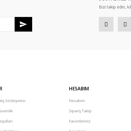
Bizi takip edin, kâr
Gönder
R
HESABIM
tış Sözleşmesi
Hesabım
Güvenlik
Sipariş Takip
oşullari
Favorileriniz