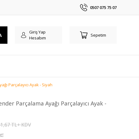
0507 075 75 07
Giriş Yap
A
Sepetim
Hesabım
ğı Parçalayıcı Ayak - Siyah
der Parçalama Ayağı Parçalayıcı Ayak -
1,67 TL+ KDV
e!