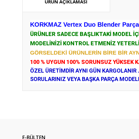
ÜRÜN AÇIKLAMASI
KORKMAZ Vertex Duo Blender Parçala
ÜRÜNLER SADECE BAŞLIKTAKİ MODEL İ
MODELİNİZİ KONTROL ETMENİZ YETERL
GÖRSELDEKİ ÜRÜNLERİN BİRE BİR AYN
100 % UYGUN 100% SORUNSUZ YÜKSEK 
ÖZEL ÜRETİMDİR AYNI GÜN KARGOLANIR 
SORULARINIZ VEYA BAŞKA PARÇA MODELLE
Bu ürünün fiyat bilgisi, resim, ürün açıklamalarında ve diğ
Görüş ve önerileriniz için teşekkür ederiz.
Ürün resmi kalitesiz, bozuk veya görüntülenemiyor.
Ürün açıklamasında eksik bilgiler bulunuyor.
E-BÜLTEN