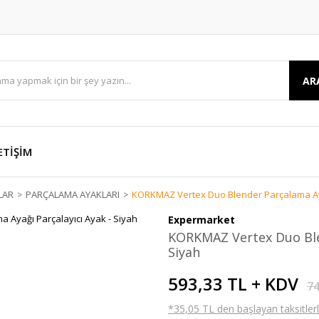
AR
ETİŞİM
LAR
PARÇALAMA AYAKLARI
KORKMAZ Vertex Duo Blender Parçalama Aya
Expermarket
KORKMAZ Vertex Duo Blen
Siyah
593,33 TL + KDV
74
*35,05 TL den başlayan taksitlerl