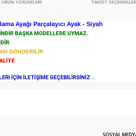
ÜRÜN YORUMLARI
TAKSİT SEÇENEKLER
ma Ayağı Parçalayıcı Ayak - Siyah
ÇİNDİR BAŞKA MODELLERE UYMAZ.
İDİR
ISI GÖNDERİLİR
KALİTE
.
Rİ İÇİN İLETİŞİME GEÇEBİLİRSİNİZ .
er konularda yetersiz gördüğünüz noktaları öneri formunu kullanarak tarafım
Bu ürüne ilk yorumu siz yapın!
Yorum Yaz
SOSYAL MEDY