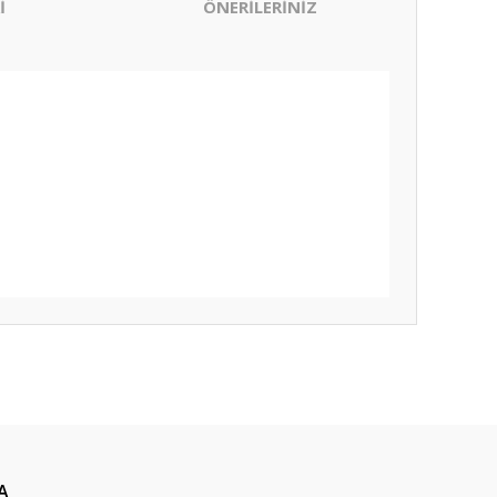
İ
ÖNERİLERİNİZ
ıza iletebilirsiniz.
A