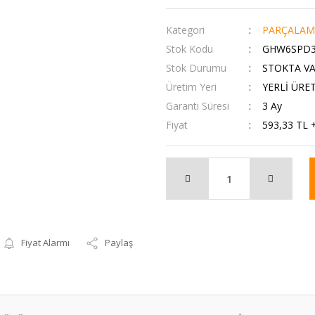
Kategori
PARÇALAM
Stok Kodu
GHW6SPD3
Stok Durumu
STOKTA V
Üretim Yeri
YERLİ ÜRE
Garanti Süresi
3 Ay
Fiyat
593,33 TL 
Fiyat Alarmı
Paylaş